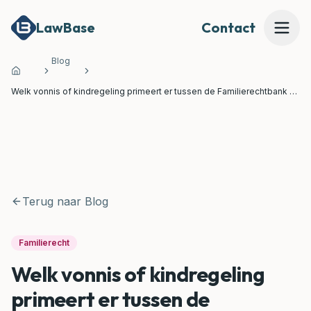
LawBase
Contact
Blog
Home
Mijn Dossier Beoordelen
Welk vonnis of kindregeling primeert er tussen de Familierechtbank en
de Jeugdrechtbank
Onze Expertises
Onze Juridische Tools
Terug naar Blog
MEER
Waarom LawBase?
Familierecht
Welk vonnis of kindregeling
Prijzen
primeert er tussen de
Over Ons