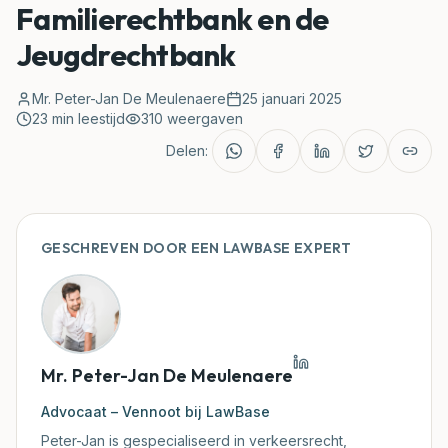
Familierechtbank en de
Jeugdrechtbank
Rechtbanken
Mr. Peter-Jan De Meulenaere
Blog
25 januari 2025
23
min leestijd
310
weergaven
Rechtspraak
Delen:
Klantenzone
GESCHREVEN DOOR EEN LAWBASE EXPERT
Mijn Document Nakijken
Mr. Peter-Jan De Meulenaere
Advocaat – Vennoot bij LawBase
Peter-Jan is gespecialiseerd in verkeersrecht,