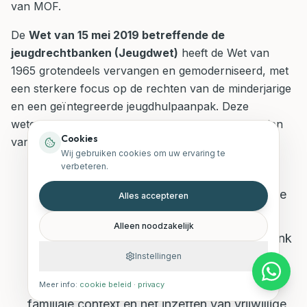
van MOF.
De
Wet van 15 mei 2019 betreffende de
jeugdrechtbanken (Jeugdwet)
heeft de Wet van
1965 grotendeels vervangen en gemoderniseerd, met
een sterkere focus op de rechten van de minderjarige
en een geïntegreerde jeugdhulpaanpak. Deze
wetgeving is de huidige basis voor de bevoegdheden
Cookies
van de jeugdrechtbank.
Wij gebruiken cookies om uw ervaring te
verbeteren.
De Jeugdwet van 15 mei 2019:
Deze wet
definieert uitgebreid wat een "problematische
Alles accepteren
opvoedingssituatie" (POS) is en welke
Alleen noodzakelijk
procedures en maatregelen de jeugdrechtbank
Instellingen
kan nemen. De wet legt de nadruk op het
zoeken naar oplossingen binnen de eigen
Meer info:
cookie beleid
·
privacy
familiale context en het inzetten van vrijwillige