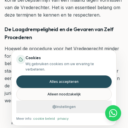
korte beroepstermijn van één maand tegen vonnissen
van de Vrederechter. Het is van essentieel belang om
deze termijnen te kennen en te respecteren.
De Laagdrempeligheid en de Gevaren van Zelf
Procederen
Hoewel de procedure voor het Vredegerecht minder
formeel is dan voor andere rechtbanken, is het
Cookies
belangrijk te beseffen dat "laagdrempelig" niet gelijk
Wij gebruiken cookies om uw ervaring te
verbeteren.
staat aan "eenvoudig". De Vrederechter is weliswaar
een nabijheidsrechter, maar hij of zij is gebonden aan
Alles accepteren
de wet en de procedurele regels. Zonder de juiste
juridische kennis kunt u zich snel in de problemen
Alleen noodzakelijk
werken:
Instellingen
Juridische terminologie:
De rechtbanktaal
Meer info:
cookie beleid
·
privacy
kan voor een leek onbegrijpelijk zijn, wat de