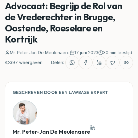
Advocaat: Begrijp de Rol van
de Vrederechter in Brugge,
Rechtbanken
Oostende, Roeselare en
Blog
Kortrijk
Rechtspraak
Mr. Peter-Jan De Meulenaere
17 juni 2023
30
min leestijd
397
Klantenzone
weergaven
Delen:
Mijn Document Nakijken
GESCHREVEN DOOR EEN LAWBASE EXPERT
Mr. Peter-Jan De Meulenaere