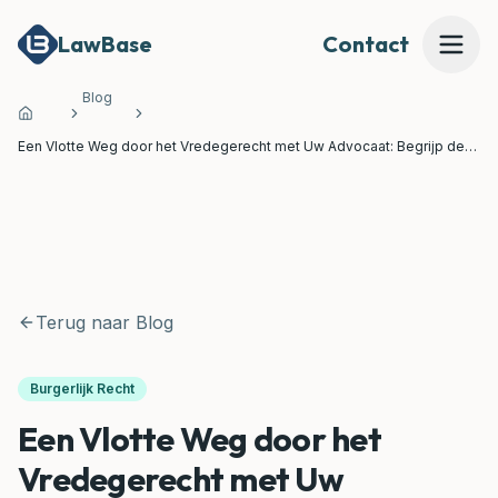
LawBase
Contact
Blog
Home
Mijn Dossier Beoordelen
Een Vlotte Weg door het Vredegerecht met Uw Advocaat: Begrijp de
Rol van de Vrederechter in Brugge, Oostende, Roeselare en Kortrijk
Onze Expertises
Onze Juridische Tools
Terug naar Blog
MEER
Waarom LawBase?
Burgerlijk Recht
Een Vlotte Weg door het
Prijzen
Vredegerecht met Uw
Over Ons