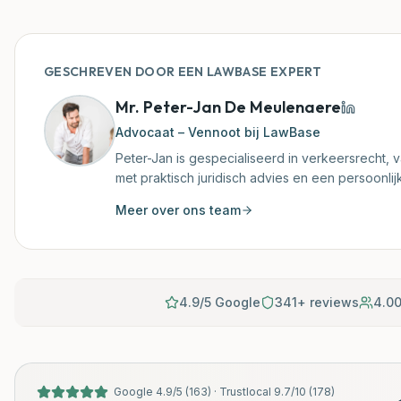
GESCHREVEN DOOR EEN LAWBASE EXPERT
Mr. Peter-Jan De Meulenaere
Advocaat – Vennoot bij LawBase
Peter-Jan is gespecialiseerd in verkeersrecht, va
met praktisch juridisch advies en een persoonli
Meer over ons team
4.9/5 Google
341+ reviews
4.00
Google
4.9
/
5
(
163
) ·
Trustlocal
9.7
/
10
(
178
)