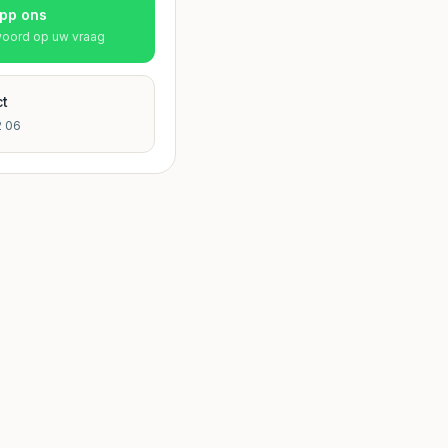
pp ons
woord op uw vraag
ct
2 06