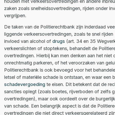
houden met verkeersovertredingen en andere inbre
zaken zoals snelheidsovertredingen, rijden onder in
vergrijpen.
De taken van de Politierechtbank zijn inderdaad ve
liggende verkeersovertredingen, zoals te snel rijden
invloed van alcohol of
drugs
(art. 34 en 35 Wegverk
verkeerslichten of stoptekens, behandelt de Politi
overtredingen. Hierbij kan men denken aan het niet 
onrechtmatig parkeren, of het veroorzaken van gelu
Politierechtbank is ook bevoegd voor het behandelen
letsel of materiële schade is ontstaan, en waar een bu
schadevergoeding
te eisen. Dit betekent dat de rech
sancties oplegt (zoals boetes, rijverboden of zelfs 
overtredingen), maar ook oordeelt over de burgerlij
van schade. Een belangrijk aspect is dat de Politi
overtredingen die niet direct verkeersgerelateerd z