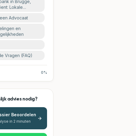
tbank in Brugge,
Gent: Lokale
 een Advocaat
lingen en
gelijkheden
de Vragen (FAQ)
0
%
ijk advies nodig?
ssier Beoordelen
alyse in 2 minuten