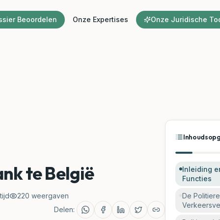
ssier Beoordelen
Onze Expertises
Onze Juridische To
Inhoudsop
ank te België
Inleiding 
Functies
ijd
220
weergaven
De Politier
Verkeersvei
Delen: