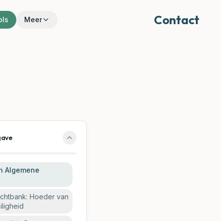
Contact
ols
Meer
gave
en Algemene
echtbank: Hoeder van
ligheid