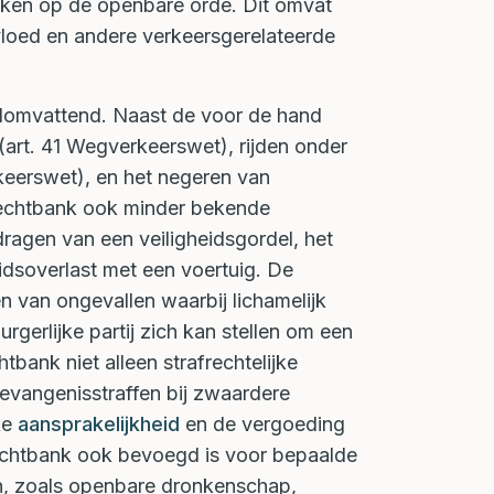
uken op de openbare orde. Dit omvat
vloed en andere verkeersgerelateerde
elomvattend. Naast de voor de hand
 (art. 41 Wegverkeerswet), rijden onder
eerswet), en het negeren van
erechtbank ook minder bekende
dragen van een veiligheidsgordel, het
idsoverlast met een voertuig. De
 van ongevallen waarbij lichamelijk
rgerlijke partij zich kan stellen om een
tbank niet alleen strafrechtelijke
gevangenisstraffen bij zwaardere
ke
aansprakelijkheid
en de vergoeding
erechtbank ook bevoegd is voor bepaalde
ijn, zoals openbare dronkenschap,