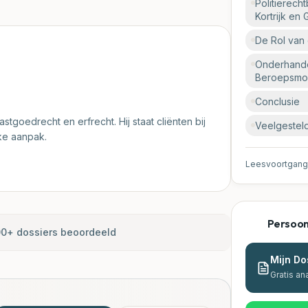
Politierech
Kortrijk en 
Accenten
De Rol van
Onderhande
Beroepsmo
Conclusie
stgoedrecht en erfrecht. Hij staat cliënten bij
Veelgestel
jke aanpak.
Leesvoortgang
Persoonl
0+ dossiers beoordeeld
Mijn Do
Gratis an