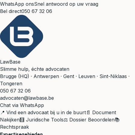
WhatsApp ons
Snel antwoord op uw vraag
Bel direct
050 67 32 06
LawBase
Slimme hulp, échte advocaten
Brugge (HQ) · Antwerpen · Gent · Leuven · Sint-Niklaas ·
Tongeren
050 67 32 06
advocaten@lawbase.be
Chat via WhatsApp
📍 Vind een advocaat bij u in de buurt
📄 Document
Nakijken
🧮 Juridische Tools
⚖️ Dossier Beoordelen
📚
Rechtspraak
Expertisegebieden