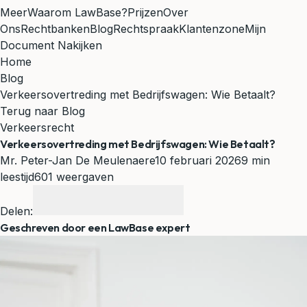
Meer
Waarom LawBase?
Prijzen
Over
Ons
Rechtbanken
Blog
Rechtspraak
Klantenzone
Mijn
Document Nakijken
Home
Blog
Verkeersovertreding met Bedrijfswagen: Wie Betaalt?
Terug naar Blog
Verkeersrecht
Verkeersovertreding met Bedrijfswagen: Wie Betaalt?
Mr. Peter-Jan De Meulenaere
10 februari 2026
9 min
leestijd
601 weergaven
Delen:
Geschreven door een LawBase expert