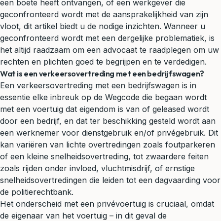
een boete heeft ontvangen, of een werkgever die
geconfronteerd wordt met de
aansprakelijkheid
van zijn
vloot, dit artikel biedt u de nodige inzichten. Wanneer u
geconfronteerd wordt met een dergelijke problematiek, is
het altijd raadzaam om een advocaat te raadplegen om uw
rechten en plichten goed te begrijpen en te verdedigen.
Wat is een verkeersovertreding met een bedrijfswagen?
Een verkeersovertreding met een bedrijfswagen is in
essentie elke inbreuk op de Wegcode die begaan wordt
met een voertuig dat eigendom is van of geleased wordt
door een bedrijf, en dat ter beschikking gesteld wordt aan
een werknemer voor dienstgebruik en/of privégebruik. Dit
kan variëren van lichte overtredingen zoals foutparkeren
of een kleine
snelheidsovertreding
, tot zwaardere feiten
zoals
rijden onder invloed
,
vluchtmisdrijf
, of ernstige
snelheidsovertredingen die leiden tot een
dagvaarding
voor
de
politierechtbank
.
Het onderscheid met een privévoertuig is cruciaal, omdat
de eigenaar van het voertuig – in dit geval de