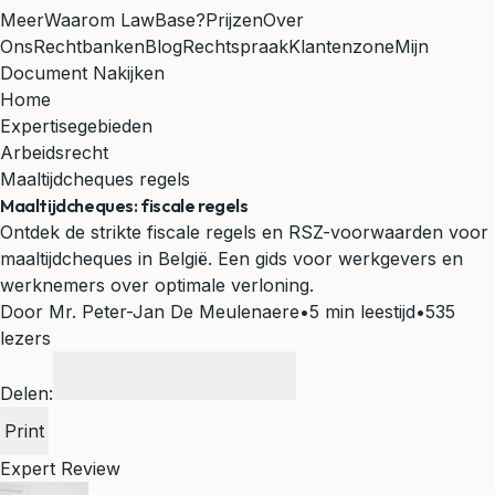
Meer
Waarom LawBase?
Prijzen
Over
Ons
Rechtbanken
Blog
Rechtspraak
Klantenzone
Mijn
Document Nakijken
Home
Expertisegebieden
Arbeidsrecht
Maaltijdcheques regels
Maaltijdcheques: fiscale regels
Ontdek de strikte fiscale regels en RSZ-voorwaarden voor
maaltijdcheques in België. Een gids voor werkgevers en
werknemers over optimale verloning.
Door Mr. Peter-Jan De Meulenaere
•
5 min leestijd
•
535
lezers
Delen:
Print
Expert Review