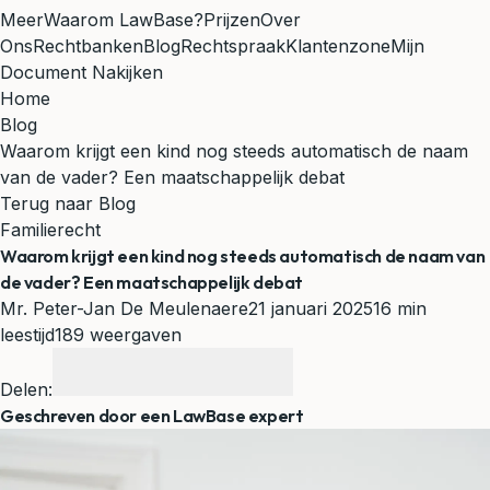
Meer
Waarom LawBase?
Prijzen
Over
Ons
Rechtbanken
Blog
Rechtspraak
Klantenzone
Mijn
Document Nakijken
Home
Blog
Waarom krijgt een kind nog steeds automatisch de naam
van de vader? Een maatschappelijk debat
Terug naar Blog
Familierecht
Waarom krijgt een kind nog steeds automatisch de naam van
de vader? Een maatschappelijk debat
Mr. Peter-Jan De Meulenaere
21 januari 2025
16 min
leestijd
189 weergaven
Delen:
Geschreven door een LawBase expert