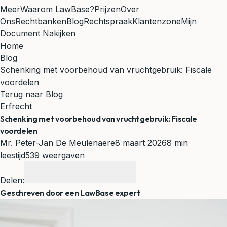
Meer
Waarom LawBase?
Prijzen
Over
Ons
Rechtbanken
Blog
Rechtspraak
Klantenzone
Mijn
Document Nakijken
Home
Blog
Schenking met voorbehoud van vruchtgebruik: Fiscale
voordelen
Terug naar Blog
Erfrecht
Schenking met voorbehoud van vruchtgebruik: Fiscale
voordelen
Mr. Peter-Jan De Meulenaere
8 maart 2026
8 min
leestijd
539 weergaven
Delen:
Geschreven door een LawBase expert