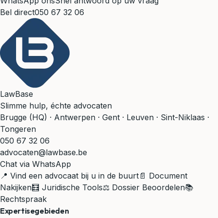
WhatsApp ons
Snel antwoord op uw vraag
Bel direct
050 67 32 06
LawBase
Slimme hulp, échte advocaten
Brugge (HQ) · Antwerpen · Gent · Leuven · Sint-Niklaas ·
Tongeren
050 67 32 06
advocaten@lawbase.be
Chat via WhatsApp
📍 Vind een advocaat bij u in de buurt
📄 Document
Nakijken
🧮 Juridische Tools
⚖️ Dossier Beoordelen
📚
Rechtspraak
Expertisegebieden