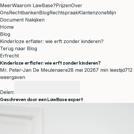
Meer
Waarom LawBase?
Prijzen
Over
Ons
Rechtbanken
Blog
Rechtspraak
Klantenzone
Mijn
Document Nakijken
Home
Blog
Kinderloze erflater: wie erft zonder kinderen?
Terug naar Blog
Erfrecht
Kinderloze erflater: wie erft zonder kinderen?
Mr. Peter-Jan De Meulenaere
28 mei 2026
7 min leestijd
712
weergaven
Delen:
Geschreven door een LawBase expert