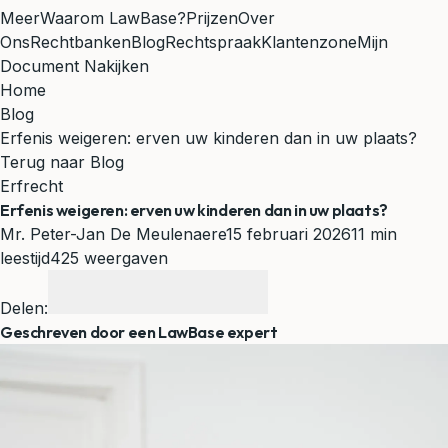
Meer
Waarom LawBase?
Prijzen
Over
Ons
Rechtbanken
Blog
Rechtspraak
Klantenzone
Mijn
Document Nakijken
Home
Blog
Erfenis weigeren: erven uw kinderen dan in uw plaats?
Terug naar Blog
Erfrecht
Erfenis weigeren: erven uw kinderen dan in uw plaats?
Mr. Peter-Jan De Meulenaere
15 februari 2026
11 min
leestijd
425 weergaven
Delen:
Geschreven door een LawBase expert