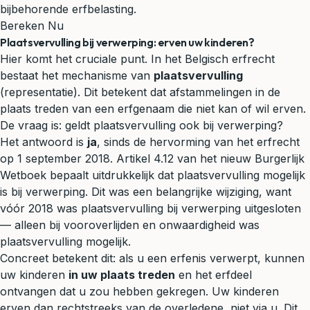
bijbehorende erfbelasting.
Bereken Nu
Plaatsvervulling bij verwerping: erven uw kinderen?
Hier komt het cruciale punt. In het Belgisch erfrecht
bestaat het mechanisme van
plaatsvervulling
(representatie). Dit betekent dat afstammelingen in de
plaats treden van een erfgenaam die niet kan of wil erven.
De vraag is: geldt plaatsvervulling ook bij verwerping?
Het antwoord is
ja
, sinds de hervorming van het erfrecht
op 1 september 2018. Artikel 4.12 van het nieuw Burgerlijk
Wetboek bepaalt uitdrukkelijk dat plaatsvervulling mogelijk
is bij verwerping. Dit was een belangrijke wijziging, want
vóór 2018 was plaatsvervulling bij verwerping uitgesloten
— alleen bij vooroverlijden en onwaardigheid was
plaatsvervulling mogelijk.
Concreet betekent dit: als u een erfenis verwerpt, kunnen
uw kinderen
in uw plaats treden
en het erfdeel
ontvangen dat u zou hebben gekregen. Uw kinderen
erven dan rechtstreeks van de overledene, niet via u. Dit