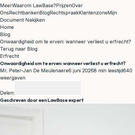
Meer
Waarom LawBase?
Prijzen
Over
Ons
Rechtbanken
Blog
Rechtspraak
Klantenzone
Mijn
Document Nakijken
Home
Blog
Onwaardigheid om te erven: wanneer verliest u erfrecht?
Terug naar Blog
Erfrecht
Onwaardigheid om te erven: wanneer verliest u erfrecht?
Mr. Peter-Jan De Meulenaere
6 juni 2026
8 min leestijd
640
weergaven
Delen:
Geschreven door een LawBase expert