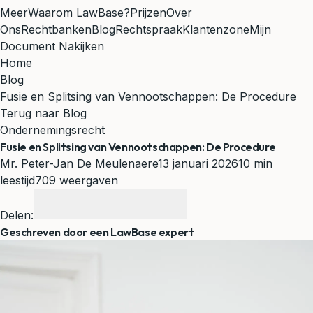
Meer
Waarom LawBase?
Prijzen
Over
Ons
Rechtbanken
Blog
Rechtspraak
Klantenzone
Mijn
Document Nakijken
Home
Blog
Fusie en Splitsing van Vennootschappen: De Procedure
Terug naar Blog
Ondernemingsrecht
Fusie en Splitsing van Vennootschappen: De Procedure
Mr. Peter-Jan De Meulenaere
13 januari 2026
10 min
leestijd
709 weergaven
Delen:
Geschreven door een LawBase expert