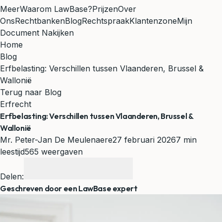
Meer
Waarom LawBase?
Prijzen
Over
Ons
Rechtbanken
Blog
Rechtspraak
Klantenzone
Mijn
Document Nakijken
Home
Blog
Erfbelasting: Verschillen tussen Vlaanderen, Brussel &
Wallonië
Terug naar Blog
Erfrecht
Erfbelasting: Verschillen tussen Vlaanderen, Brussel &
Wallonië
Mr. Peter-Jan De Meulenaere
27 februari 2026
7 min
leestijd
565 weergaven
Delen:
Geschreven door een LawBase expert