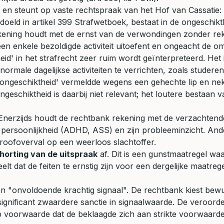
g en steunt op vaste rechtspraak van het Hof van Cassatie:
oeld in artikel 399 Strafwetboek, bestaat in de ongeschikth
kening houdt met de ernst van de verwondingen zonder rek
 geen enkele bezoldigde activiteit uitoefent en ongeacht de 
eid' in het strafrecht zeer ruim wordt geïnterpreteerd. Het
 normale dagelijkse activiteiten te verrichten, zoals stude
che ongeschiktheid' vermeldde wegens een gehechte lip en 
chiktheid is daarbij niet relevant; het loutere bestaan va
Enerzijds houdt de rechtbank rekening met de verzachtende
re persoonlijkheid (ADHD, ASS) en zijn probleeminzicht. And
 roofoverval op een weerloos slachtoffer.
horting van de uitspraak
af. Dit is een gunstmaatregel waa
elt dat de feiten te ernstig zijn voor een dergelijke maatre
n "onvoldoende krachtig signaal". De rechtbank kiest bew
 significant zwaardere sanctie in signaalwaarde. De veroorde
p voorwaarde dat de beklaagde zich aan strikte voorwaarde