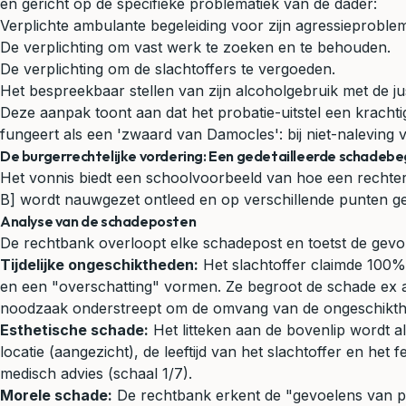
en gericht op de specifieke problematiek van de dader:
Verplichte ambulante begeleiding voor zijn agressieproblem
De verplichting om vast werk te zoeken en te behouden.
De verplichting om de slachtoffers te vergoeden.
Het bespreekbaar stellen van zijn alcoholgebruik met de just
Deze aanpak toont aan dat het probatie-uitstel een krachti
fungeert als een 'zwaard van Damocles': bij niet-nalevin
De burgerrechtelijke vordering: Een gedetailleerde schadebe
Het vonnis biedt een schoolvoorbeeld van hoe een rechter
B] wordt nauwgezet ontleed en op verschillende punten ge
Analyse van de schadeposten
De rechtbank overloopt elke schadepost en toetst de gevorde
Tijdelijke ongeschiktheden:
Het slachtoffer claimde 100% 
en een "overschatting" vormen. Ze begroot de schade ex a
noodzaak onderstreept om de omvang van de ongeschikthe
Esthetische schade:
Het litteken aan de bovenlip wordt al
locatie (aangezicht), de leeftijd van het slachtoffer en h
medisch advies (schaal 1/7).
Morele schade:
De rechtbank erkent de "gevoelens van pijn