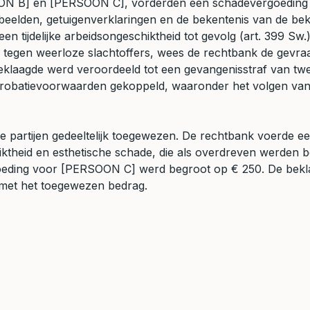
ERSOON B] en [PERSOON C], vorderden een schadevergoeding 
beelden, getuigenverklaringen en de bekentenis van de bek
 tijdelijke arbeidsongeschiktheid tot gevolg (art. 399 Sw.)
 tegen weerloze slachtoffers, wees de rechtbank de gevraa
eklaagde werd veroordeeld tot een gevangenisstraf van twee
e probatievoorwaarden gekoppeld, waaronder het volgen van
jke partijen gedeeltelijk toegewezen. De rechtbank voerde
chiktheid en esthetische schade, die als overdreven werd
oeding voor [PERSOON C] werd begroot op € 250. De bekla
 met het toegewezen bedrag.