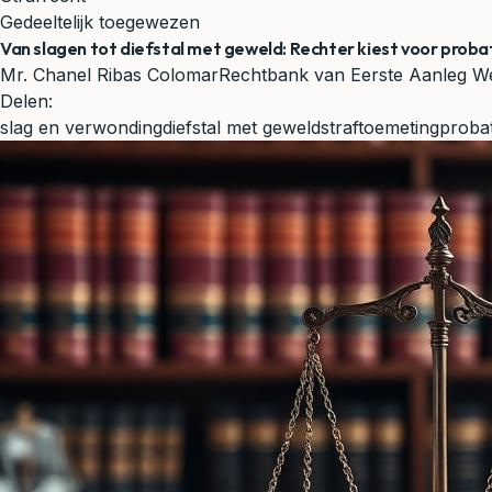
Gedeeltelijk toegewezen
Van slagen tot diefstal met geweld: Rechter kiest voor proba
Mr. Chanel Ribas Colomar
Rechtbank van Eerste Aanleg We
Delen:
slag en verwonding
diefstal met geweld
straftoemeting
probat