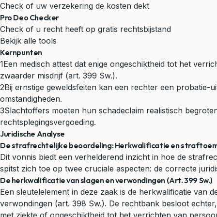
Check of uw verzekering de kosten dekt
Pro Deo Checker
Check of u recht heeft op gratis rechtsbijstand
Bekijk alle tools
Kernpunten
1
Een medisch attest dat enige ongeschiktheid tot het verric
zwaarder misdrijf (art. 399 Sw.).
2
Bij ernstige geweldsfeiten kan een rechter een probatie-
omstandigheden.
3
Slachtoffers moeten hun schadeclaim realistisch begroten
rechtsplegingsvergoeding.
Juridische Analyse
De strafrechtelijke beoordeling: Herkwalificatie en straftoe
Dit vonnis biedt een verhelderend inzicht in hoe de stra
spitst zich toe op twee cruciale aspecten: de correcte jurid
De herkwalificatie van slagen en verwondingen (Art. 399 Sw.)
Een sleutelelement in deze zaak is de herkwalificatie van 
verwondingen (art. 398 Sw.). De rechtbank besloot echter, 
met ziekte of ongeschiktheid tot het verrichten van persoonli