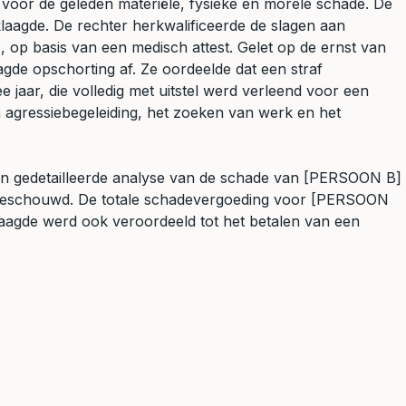
voor de geleden materiële, fysieke en morele schade. De
laagde. De rechter herkwalificeerde de slagen aan
, op basis van een medisch attest. Gelet op de ernst van
gde opschorting af. Ze oordeelde dat een straf
 jaar, die volledig met uitstel werd verleend voor een
 agressiebegeleiding, het zoeken van werk en het
 een gedetailleerde analyse van de schade van [PERSOON B]
en beschouwd. De totale schadevergoeding voor [PERSOON
agde werd ook veroordeeld tot het betalen van een