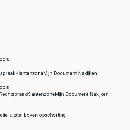
ools
tspraak
Klantenzone
Mijn Document Nakijken
ools
Rechtspraak
Klantenzone
Mijn Document Nakijken
atie-uitstel boven opschorting