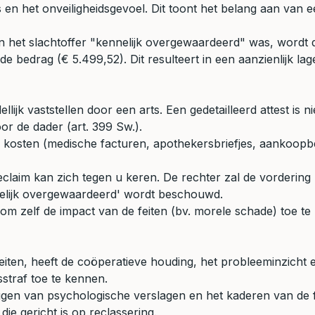
 en het onveiligheidsgevoel. Dit toont het belang aan van e
 het slachtoffer "kennelijk overgewaardeerd" was, wordt 
e bedrag (€ 5.499,52). Dit resulteert in een aanzienlijk la
ellijk vaststellen door een arts. Een gedetailleerd attest is
oor de dader (art. 399 Sw.).
kosten (medische facturen, apothekersbriefjes, aankoopbew
aim kan zich tegen u keren. De rechter zal de vordering k
nelijk overgewaardeerd' wordt beschouwd.
om zelf de impact van de feiten (bv. morele schade) toe te 
iten, heeft de coöperatieve houding, het probleeminzicht 
sstraf toe te kennen.
en van psychologische verslagen en het kaderen van de fei
ie gericht is op reclassering.