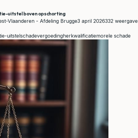
tie-uitstel boven opschorting
st-Vlaanderen - Afdeling Brugge
3 april 2026
332 weergav
ie-uitstel
schadevergoeding
herkwalificatie
morele schade