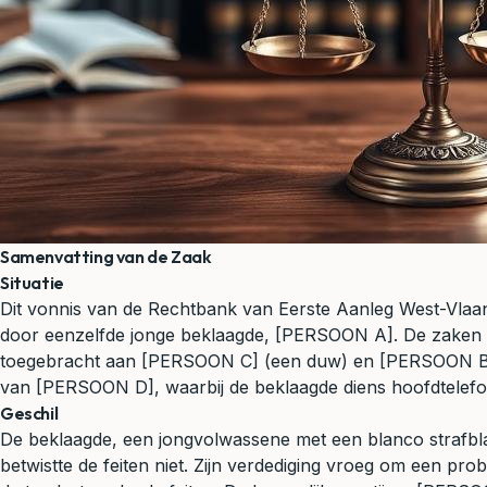
Samenvatting van de Zaak
Situatie
Dit vonnis van de Rechtbank van Eerste Aanleg West-Vlaan
door eenzelfde jonge beklaagde, [PERSOON A]. De zaken w
toegebracht aan [PERSOON C] (een duw) en [PERSOON B] (een
van [PERSOON D], waarbij de beklaagde diens hoofdtelef
Geschil
De beklaagde, een jongvolwassene met een blanco strafbla
betwistte de feiten niet. Zijn verdediging vroeg om een p