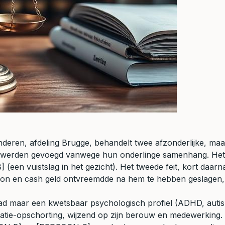
deren, afdeling Brugge, behandelt twee afzonderlijke, maa
erden gevoegd vanwege hun onderlinge samenhang. Het eer
 vuistslag in het gezicht). Het tweede feit, kort daarna,
oon en cash geld ontvreemdde na hem te hebben geslagen,
d maar een kwetsbaar psychologisch profiel (ADHD, autisme
robatie-opschorting, wijzend op zijn berouw en medewerking