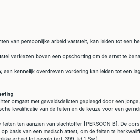
hten van persoonlijke arbeid vaststelt, kan leiden tot een 
uitstel verkiezen boven een opschorting om de ernst te ben
; een kennelijk overdreven vordering kan leiden tot een l
meting
frechter omgaat met geweldsdelicten gepleegd door een jon
ische kwalificatie van de feiten en de keuze voor een geïndiv
de feiten ten aanzien van slachtoffer [PERSOON B]. De oorsp
op basis van een medisch attest, om de feiten te herkwalifi
jke arbeid tot gevolg (art. 399, lid 1 Sw.).