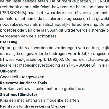
de ten laste gelegde feiten. De burgerlijke partijen, [P
rechtbank achtte alle feiten bewezen op basis van camera
[PERSOON B] naar het zwaardere misdrijf van slagen met een
de feiten, met name de escalerende agressie en het geweld
noodzakelijk was als maatschappelijke terechtwijzing. De b
proefperiode van drie jaar. Aan dit uitstel werden streng
vergoeden van de slachtoffers.
Beslissing
Op burgerlijk vlak werden de vorderingen van de burgerli
en matigde de gevorderde bedragen voor tijdelijke onges
B] werd vastgesteld op € 1.892,02. De morele schadeverg
lagere rechtsplegingsvergoeding aan [PERSOON B], in lijn
Uitkomst:
Gedeeltelijk toegewezen
Relevante Juridische Tools
Bereken zelf uw situatie met onze gratis tools:
Strafmaat Simulator
Krijg een inschatting van mogelijke straffen
Rechtsbijstandsverzekering Checker