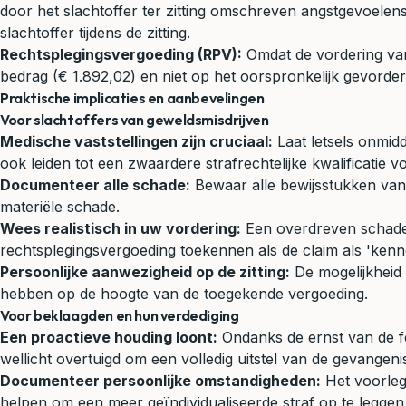
door het slachtoffer ter zitting omschreven angstgevoelens
slachtoffer tijdens de zitting.
Rechtsplegingsvergoeding (RPV):
Omdat de vordering van
bedrag (€ 1.892,02) en niet op het oorspronkelijk gevorderd
Praktische implicaties en aanbevelingen
Voor slachtoffers van geweldsmisdrijven
Medische vaststellingen zijn cruciaal:
Laat letsels onmidd
ook leiden tot een zwaardere strafrechtelijke kwalificatie v
Documenteer alle schade:
Bewaar alle bewijsstukken van 
materiële schade.
Wees realistisch in uw vordering:
Een overdreven schadecl
rechtsplegingsvergoeding toekennen als de claim als 'ken
Persoonlijke aanwezigheid op de zitting:
De mogelijkheid 
hebben op de hoogte van de toegekende vergoeding.
Voor beklaagden en hun verdediging
Een proactieve houding loont:
Ondanks de ernst van de fe
wellicht overtuigd om een volledig uitstel van de gevangeni
Documenteer persoonlijke omstandigheden:
Het voorlegg
helpen om een meer geïndividualiseerde straf op te leggen d