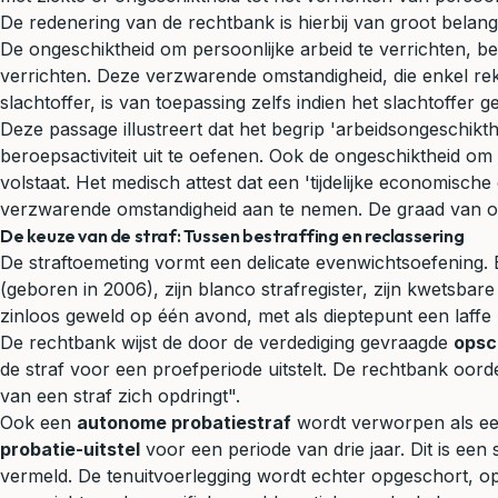
De redenering van de rechtbank is hierbij van groot belan
De ongeschiktheid om persoonlijke arbeid te verrichten, bed
verrichten. Deze verzwarende omstandigheid, die enkel re
slachtoffer, is van toepassing zelfs indien het slachtoffer
Deze passage illustreert dat het begrip 'arbeidsongeschikth
beroepsactiviteit uit te oefenen. Ook de ongeschiktheid om
volstaat. Het medisch attest dat een 'tijdelijke economis
verzwarende omstandigheid aan te nemen. De graad van onges
De keuze van de straf: Tussen bestraffing en reclassering
De straftoemeting vormt een delicate evenwichtsoefening. 
(geboren in 2006), zijn blanco strafregister, zijn kwetsba
zinloos geweld op één avond, met als dieptepunt een laffe
De rechtbank wijst de door de verdediging gevraagde
opsc
de straf voor een proefperiode uitstelt. De rechtbank oorde
van een straf zich opdringt".
Ook een
autonome probatiestraf
wordt verworpen als ee
probatie-uitstel
voor een periode van drie jaar. Dit is een
vermeld. De tenuitvoerlegging wordt echter opgeschort, o