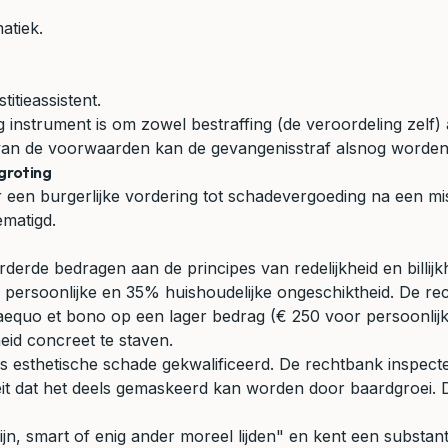
atiek.
itieassistent.
g instrument is om zowel bestraffing (de veroordeling zelf
g van de voorwaarden kan de gevangenisstraf alsnog worden
groting
 een burgerlijke vordering tot schadevergoeding na een mi
matigd.
rde bedragen aan de principes van redelijkheid en billijkhe
persoonlijke en 35% huishoudelijke ongeschiktheid. De re
equo et bono op een lager bedrag (€ 250 voor persoonlijke
id concreet te staven.
s esthetische schade gekwalificeerd. De rechtbank inspecteer
et feit dat het deels gemaskeerd kan worden door baardgroe
, smart of enig ander moreel lijden" en kent een substanti