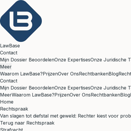
LawBase
Contact
Mijn Dossier Beoordelen
Onze Expertises
Onze Juridische T
Meer
Waarom LawBase?
Prijzen
Over Ons
Rechtbanken
Blog
Rech
Contact
Mijn Dossier Beoordelen
Onze Expertises
Onze Juridische T
Meer
Waarom LawBase?
Prijzen
Over Ons
Rechtbanken
Blog
Home
Rechtspraak
Van slagen tot diefstal met geweld: Rechter kiest voor prob
Terug naar Rechtspraak
Strafrecht