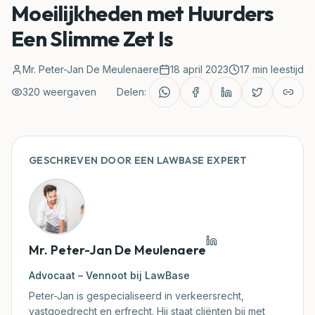
Moeilijkheden met Huurders
Een Slimme Zet Is
Rechtbanken
Mr. Peter-Jan De Meulenaere
Blog
18 april 2023
17
min leestijd
320
weergaven
Delen:
Rechtspraak
Klantenzone
GESCHREVEN DOOR EEN LAWBASE EXPERT
Mijn Document Nakijken
Mr. Peter-Jan De Meulenaere
Advocaat – Vennoot bij LawBase
Peter-Jan is gespecialiseerd in verkeersrecht,
vastgoedrecht en erfrecht. Hij staat cliënten bij met