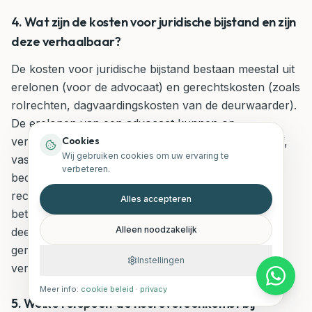
4. Wat zijn de kosten voor juridische bijstand en zijn
deze verhaalbaar?
De kosten voor juridische bijstand bestaan meestal uit
erelonen (voor de advocaat) en gerechtskosten (zoals
rolrechten, dagvaardingskosten van de deurwaarder).
De erelonen van een advocaat kunnen op
Cookies
verschillende manieren worden berekend (uurtarief,
Wij gebruiken cookies om uw ervaring te
vast bedrag, of een percentage van het betwiste
verbeteren.
bedrag). In geval van winst van de zaak, kan de
rechter de verliezende partij veroordelen tot het
Alles accepteren
betalen van een rechtsplegingsvergoeding, die een
Alleen noodzakelijk
deel van de advocaatkosten dekt. De overige
gerechtskosten zijn in principe verhaalbaar op de
Instellingen
verliezende partij.
Meer info:
cookie beleid
·
privacy
5. Welke rol speelt de huurovereenkomst bij