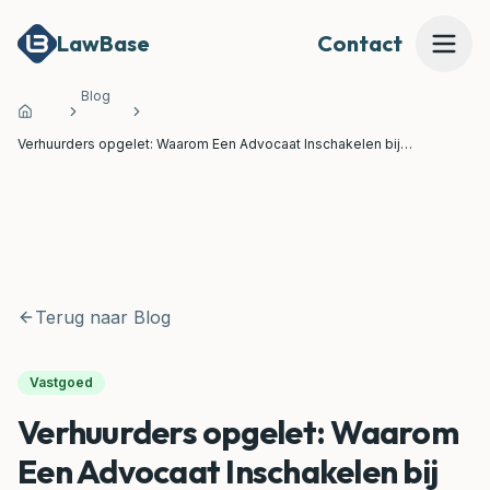
LawBase
Contact
Blog
Home
Mijn Dossier Beoordelen
Verhuurders opgelet: Waarom Een Advocaat Inschakelen bij
Moeilijkheden met Huurders Een Slimme Zet Is
Onze Expertises
Onze Juridische Tools
Terug naar Blog
MEER
Waarom LawBase?
Vastgoed
Verhuurders opgelet: Waarom
Prijzen
Een Advocaat Inschakelen bij
Over Ons