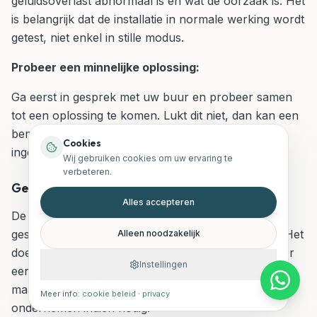
geluidsoverlast abnormaal is en wat de oorzaak is. Het
is belangrijk dat de installatie in normale werking wordt
getest, niet enkel in stille modus.
Probeer een minnelijke oplossing:
Ga eerst in gesprek met uw buur en probeer samen
tot een oplossing te komen. Lukt dit niet, dan kan een
bemiddelaar of het
vredegerecht
worden
Cookies
ingeschakeld.
Wij gebruiken cookies om uw ervaring te
verbeteren.
Gedetailleerde stappen en ondersteuning
Alles accepteren
De aanpak van geluidsoverlast vereist een
gestructureerde en vaak stapsgewijze benadering. Het
Alleen noodzakelijk
doel is om de hinder te stoppen, bij voorkeur zonder
Instellingen
een langdurige en kostbare gerechtelijke procedure,
maar mét de mogelijkheid om juridische stappen te
Meer info:
cookie beleid
·
privacy
ondernemen indien nodig.