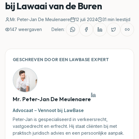
bij Lawaai van de Buren
Rechtbanken
Mr. Peter-Jan De Meulenaere
12 juli 2024
31
min leestijd
147
weergaven
Delen:
Blog
Rechtspraak
GESCHREVEN DOOR EEN LAWBASE EXPERT
Klantenzone
Mijn Document Nakijken
Mr. Peter-Jan De Meulenaere
Advocaat – Vennoot bij LawBase
Peter-Jan is gespecialiseerd in verkeersrecht,
vastgoedrecht en erfrecht. Hij staat cliënten bij met
praktisch juridisch advies en een persoonlijke aanpak.