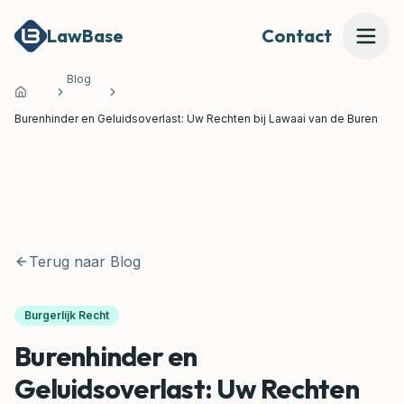
LawBase
Contact
Blog
Home
Mijn Dossier Beoordelen
Burenhinder en Geluidsoverlast: Uw Rechten bij Lawaai van de Buren
Onze Expertises
Onze Juridische Tools
Terug naar Blog
MEER
Waarom LawBase?
Burgerlijk Recht
Burenhinder en
Prijzen
Geluidsoverlast: Uw Rechten
Over Ons