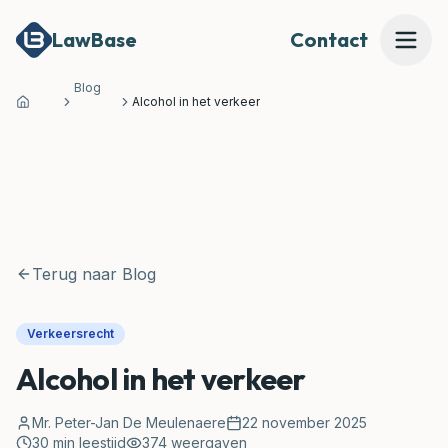
LawBase
Contact
Blog
Alcohol in het verkeer
Home
Mijn Dossier Beoordelen
Onze Expertises
Onze Juridische Tools
Terug naar Blog
MEER
Verkeersrecht
Waarom LawBase?
Alcohol in het verkeer
Prijzen
Mr. Peter-Jan De Meulenaere
22 november 2025
30
min leestijd
Over Ons
374
weergaven