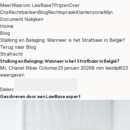
Meer
Waarom LawBase?
Prijzen
Over
Ons
Rechtbanken
Blog
Rechtspraak
Klantenzone
Mijn
Document Nakijken
Home
Blog
Stalking en Belaging: Wanneer is het Strafbaar in België?
Terug naar Blog
Strafrecht
Stalking en Belaging: Wanneer is het Strafbaar in België?
Mr. Chanel Ribas Colomar
25 januari 2026
8 min leestijd
623
weergaven
Delen:
Geschreven door een LawBase expert