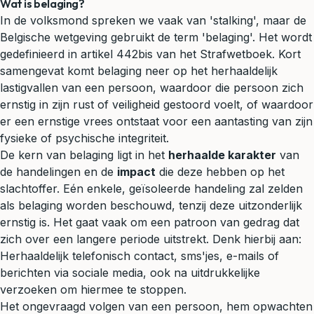
Wat is belaging?
In de volksmond spreken we vaak van 'stalking', maar de
Belgische wetgeving gebruikt de term 'belaging'. Het wordt
gedefinieerd in artikel 442bis van het Strafwetboek. Kort
samengevat komt belaging neer op het herhaaldelijk
lastigvallen van een persoon, waardoor die persoon zich
ernstig in zijn rust of veiligheid gestoord voelt, of waardoor
er een ernstige vrees ontstaat voor een aantasting van zijn
fysieke of psychische integriteit.
De kern van belaging ligt in het
herhaalde karakter
van
de handelingen en de
impact
die deze hebben op het
slachtoffer. Eén enkele, geïsoleerde handeling zal zelden
als belaging worden beschouwd, tenzij deze uitzonderlijk
ernstig is. Het gaat vaak om een patroon van gedrag dat
zich over een langere periode uitstrekt. Denk hierbij aan:
Herhaaldelijk telefonisch contact, sms'jes, e-mails of
berichten via sociale media, ook na uitdrukkelijke
verzoeken om hiermee te stoppen.
Het ongevraagd volgen van een persoon, hem opwachten