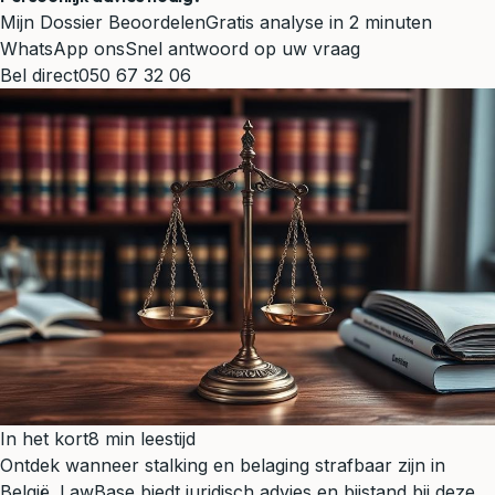
Mijn Dossier Beoordelen
Gratis analyse in 2 minuten
WhatsApp ons
Snel antwoord op uw vraag
Bel direct
050 67 32 06
In het kort
8 min leestijd
Ontdek wanneer stalking en belaging strafbaar zijn in
België. LawBase biedt juridisch advies en bijstand bij deze