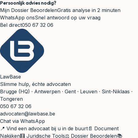
Persoonlijk advies nodig?
Mijn Dossier Beoordelen
Gratis analyse in 2 minuten
WhatsApp ons
Snel antwoord op uw vraag
Bel direct
050 67 32 06
LawBase
Slimme hulp, échte advocaten
Brugge (HQ) · Antwerpen · Gent · Leuven · Sint-Niklaas ·
Tongeren
050 67 32 06
advocaten@lawbase.be
Chat via WhatsApp
📍 Vind een advocaat bij u in de buurt
📄 Document
Nakijken
🧮 Juridische Tools
⚖️ Dossier Beoordelen
📚