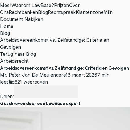
Meer
Waarom LawBase?
Prijzen
Over
Ons
Rechtbanken
Blog
Rechtspraak
Klantenzone
Mijn
Document Nakijken
Home
Blog
Arbeidsovereenkomst vs. Zelfstandige: Criteria en
Gevolgen
Terug naar Blog
Arbeidsrecht
Arbeidsovereenkomst vs. Zelfstandige: Criteria en Gevolgen
Mr. Peter-Jan De Meulenaere
18 maart 2026
7 min
leestijd
621 weergaven
Delen:
Geschreven door een LawBase expert