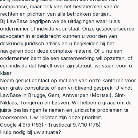
compliance, maar ook van het beschermen van de
rechten
en
plichten
van alle betrokken partijen.
Bij LawBase begrijpen we de uitdagingen waar u als
ondernemer of individu voor staat. Onze gespecialiseerde
advocaten in arbeidsrecht kunnen u voorzien van
deskundig
juridisch advies
en u begeleiden bij het
navigeren door deze complexe materie. Of u nu een
ondernemer bent die een samenwerking wil opzetten, of
een individu dat twijfelt over zijn statuut, wij staan voor u
klaar.
Neem gerust contact op met een van onze kantoren voor
een
gratis consultatie
of een
vrijblijvend gesprek
. U vindt
LawBase in
Brugge
,
Gent
,
Antwerpen
(Mortsel),
Sint-
Niklaas
,
Tongeren
en
Leuven
. Wij helpen u graag om de
juiste beslissingen te nemen en juridische problemen te
voorkomen. Uw
rechten
zijn onze prioriteit.
Google 4.9/5 (163) · Trustlocal 9.7/10 (178)
Hulp nodig bij uw situatie?