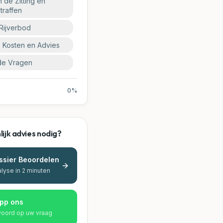
 de Zitting en
traffen
Rijverbod
 Kosten en Advies
de Vragen
0
%
ijk advies nodig?
ssier Beoordelen
alyse in 2 minuten
pp ons
woord op uw vraag