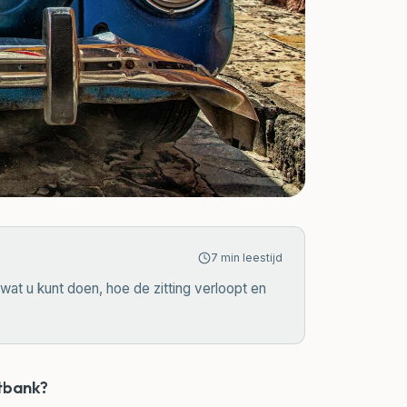
7
min leestijd
at u kunt doen, hoe de zitting verloopt en
htbank?