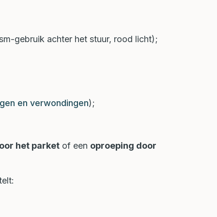
sm-gebruik achter het stuur, rood licht);
agen en verwondingen
);
or het parket
of een
oproeping door
elt: