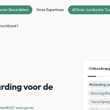
ssier Beoordelen
Onze Expertises
Onze Juridische To
erechtbank?
Inhoudsop
rding voor de
Inleiding e
Bevoegdhe
Verschijnin
tijd
321
weergaven