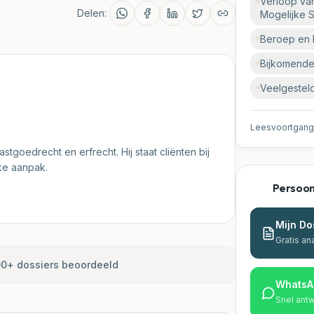
Verloop van
Delen:
Mogelijke S
Beroep en 
Bijkomende
Veelgestel
Leesvoortgang
stgoedrecht en erfrecht. Hij staat cliënten bij
jke aanpak.
Persoonl
Mijn Do
Gratis an
0+ dossiers beoordeeld
WhatsA
Snel ant