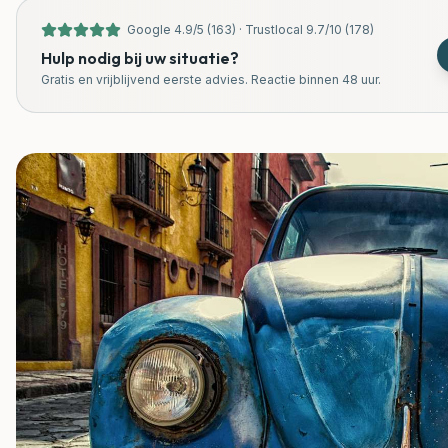
Google
4.9
/
5
(
163
) ·
Trustlocal
9.7
/
10
(
178
)
Hulp nodig bij uw situatie?
Gratis en vrijblijvend eerste advies. Reactie binnen 48 uur.