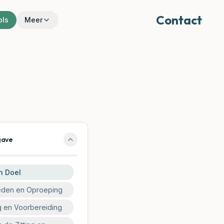
Contact
ols
Meer
gave
n Doel
den en Oproeping
g en Voorbereiding