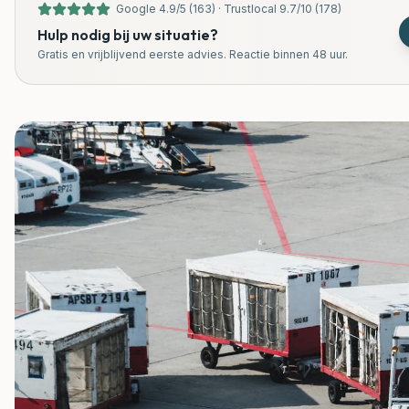
Google
4.9
/
5
(
163
) ·
Trustlocal
9.7
/
10
(
178
)
Hulp nodig bij uw situatie?
Gratis en vrijblijvend eerste advies. Reactie binnen 48 uur.