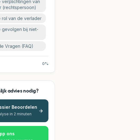
 verplichtingen van
r (rechtspersoon)
 rol van de verlader
 gevolgen bij niet-
de Vragen (FAQ)
0
%
ijk advies nodig?
ssier Beoordelen
alyse in 2 minuten
pp ons