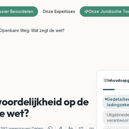
ssier Beoordelen
Onze Expertises
Onze Juridische To
 Openbare Weg: Wat zegt de wet?
Inhoudsop
oordelijkheid op de
Gedetaille
ladingzeke
e wet?
Uitgebreid
verantwoor
bestuurder
292
weergaven
Delen: