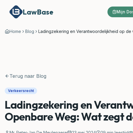
LawBase
Mijn Do
Home
Blog
Ladingzekering en Verantwoordelijkheid op de
Terug naar Blog
Verkeersrecht
Ladingzekering en Verantw
Openbare Weg: Wat zegt d
Mr. Peter-Jan De Meulenaere
23 mei 2024
29
min leestijd