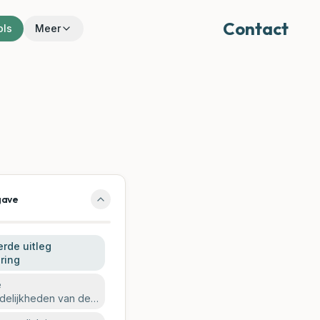
Contact
ols
Meer
gave
erde uitleg
ring
e
delijkheden van de