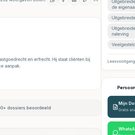
Uitgebreide
de eigenaa
Uitgebreide
Uitgebreide
naleving
Veelgestel
stgoedrecht en erfrecht. Hij staat cliënten bij
Leesvoortgang
jke aanpak.
Persoonl
Mijn Do
0+ dossiers beoordeeld
Gratis an
WhatsA