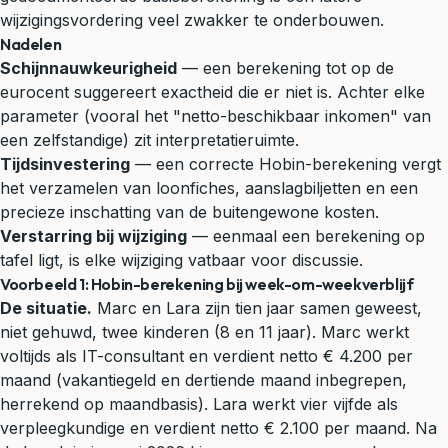
wijzigingsvordering veel zwakker te onderbouwen.
Nadelen
Schijnnauwkeurigheid
— een berekening tot op de
eurocent suggereert exactheid die er niet is. Achter elke
parameter (vooral het "netto-beschikbaar inkomen" van
een zelfstandige) zit interpretatieruimte.
Tijdsinvestering
— een correcte Hobin-berekening vergt
het verzamelen van loonfiches, aanslagbiljetten en een
precieze inschatting van de buitengewone kosten.
Verstarring bij wijziging
— eenmaal een berekening op
tafel ligt, is elke wijziging vatbaar voor discussie.
Voorbeeld 1: Hobin-berekening bij week-om-weekverblijf
De situatie.
Marc en Lara zijn tien jaar samen geweest,
niet gehuwd, twee kinderen (8 en 11 jaar). Marc werkt
voltijds als IT-consultant en verdient netto € 4.200 per
maand (vakantiegeld en dertiende maand inbegrepen,
herrekend op maandbasis). Lara werkt vier vijfde als
verpleegkundige en verdient netto € 2.100 per maand. Na