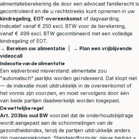
alimentatieberekening die door een advocaat familierecht is
gecontroleerd en die u rechtstreeks kunt opnemen in uw
kindregeling
,
EOT-overeenkomst
of
dagvaarding
.
Indicatief vanaf € 250 excl. BTW voor de berekening,
vanaf € 499 excl. BTW gecombineerd met een volledige
kindregeling of EOT.
→
Bereken uw alimentatie
| →
Plan een vrijblijvende
videocall
Indexatie van de alimentatie
Een wijdverbreid misverstand: alimentatie zou
"automatisch" jaarlijks worden geïndexeerd. Dat klopt niet
— de indexatie moet uitdrukkelijk in de overeenkomst of
het vonnis zijn voorzien, en moet vervolgens door één
van beide partijen daadwerkelijk worden toegepast.
De wettelijke regel
Art. 203bis oud BW
voorziet dat de onderhoudsbijdrage
wordt aangepast aan de schommelingen van de
gezondheidsindex, tenzij de partijen uitdrukkelijk anders
zijn overeengekomen. Standaardformule:
nieuw bedrag =