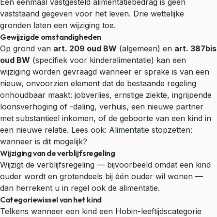
Een eenmaal vastgesteld alimentatiebedrag is geen
vaststaand gegeven voor het leven. Drie wettelijke
gronden laten een wijziging toe.
Gewijzigde omstandigheden
Op grond van
art. 209 oud BW
(algemeen) en
art. 387bis
oud BW
(specifiek voor kinderalimentatie) kan een
wijziging worden gevraagd wanneer er sprake is van een
nieuw, onvoorzien element dat de bestaande regeling
onhoudbaar maakt: jobverlies, ernstige ziekte, ingrijpende
loonsverhoging of -daling, verhuis, een nieuwe partner
met substantieel inkomen, of de geboorte van een kind in
een nieuwe relatie. Lees ook:
Alimentatie stopzetten:
wanneer is dit mogelijk?
Wijziging van de verblijfsregeling
Wijzigt de verblijfsregeling — bijvoorbeeld omdat een kind
ouder wordt en grotendeels bij één ouder wil wonen —
dan herrekent u in regel ook de alimentatie.
Categoriewissel van het kind
Telkens wanneer een kind een Hobin-leeftijdscategorie