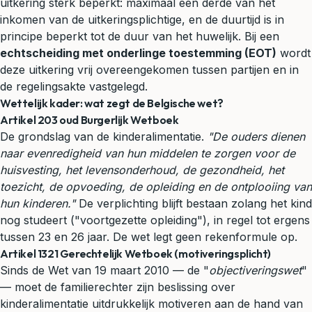
uitkering sterk beperkt: maximaal een derde van het
inkomen van de uitkeringsplichtige, en de duurtijd is in
principe beperkt tot de duur van het huwelijk. Bij een
echtscheiding met onderlinge toestemming (EOT)
wordt
deze uitkering vrij overeengekomen tussen partijen en in
de regelingsakte vastgelegd.
Wettelijk kader: wat zegt de Belgische wet?
Artikel 203 oud Burgerlijk Wetboek
De grondslag van de kinderalimentatie.
"De ouders dienen
naar evenredigheid van hun middelen te zorgen voor de
huisvesting, het levensonderhoud, de gezondheid, het
toezicht, de opvoeding, de opleiding en de ontplooiing van
hun kinderen."
De verplichting blijft bestaan zolang het kind
nog studeert ("voortgezette opleiding"), in regel tot ergens
tussen 23 en 26 jaar. De wet legt geen rekenformule op.
Artikel 1321 Gerechtelijk Wetboek (motiveringsplicht)
Sinds de Wet van 19 maart 2010 — de "
objectiveringswet
"
— moet de familierechter zijn beslissing over
kinderalimentatie uitdrukkelijk motiveren aan de hand van