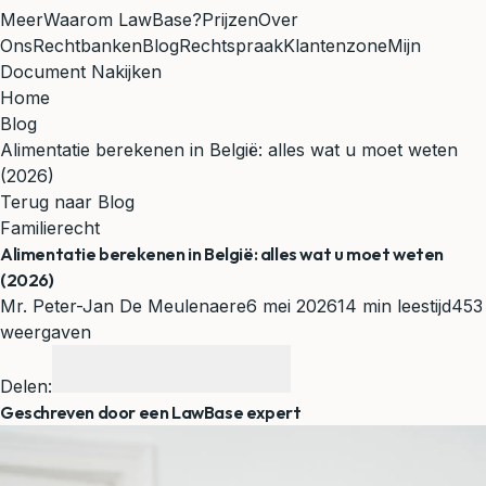
Meer
Waarom LawBase?
Prijzen
Over
Ons
Rechtbanken
Blog
Rechtspraak
Klantenzone
Mijn
Document Nakijken
Home
Blog
Alimentatie berekenen in België: alles wat u moet weten
(2026)
Terug naar Blog
Familierecht
Alimentatie berekenen in België: alles wat u moet weten
(2026)
Mr. Peter-Jan De Meulenaere
6 mei 2026
14 min leestijd
453
weergaven
Delen:
Geschreven door een LawBase expert