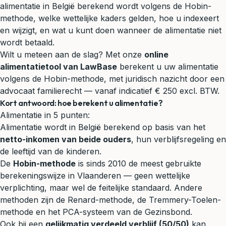
alimentatie in België berekend wordt volgens de Hobin-
methode, welke wettelijke kaders gelden, hoe u indexeert
en wijzigt, en wat u kunt doen wanneer de alimentatie niet
wordt betaald.
Wilt u meteen aan de slag? Met onze
online
alimentatietool van LawBase
berekent u uw alimentatie
volgens de Hobin-methode, met juridisch nazicht door een
advocaat familierecht — vanaf indicatief € 250 excl. BTW.
Kort antwoord: hoe berekent u alimentatie?
Alimentatie in 5 punten:
Alimentatie wordt in België berekend op basis van het
netto-inkomen van beide ouders
, hun
verblijfsregeling
en
de leeftijd van de kinderen.
De
Hobin-methode
is sinds 2010 de meest gebruikte
berekeningswijze in Vlaanderen — geen wettelijke
verplichting, maar wel de feitelijke standaard. Andere
methoden zijn de Renard-methode, de Tremmery-Toelen-
methode en het PCA-systeem van de Gezinsbond.
Ook bij een
gelijkmatig verdeeld verblijf (50/50)
kan