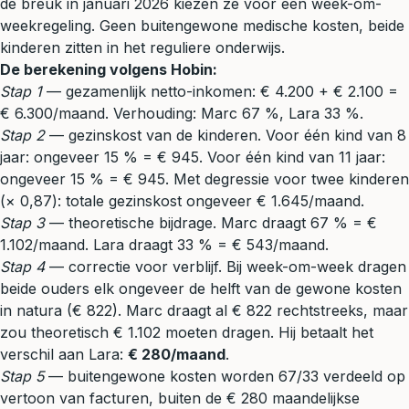
de breuk in januari 2026 kiezen ze voor een week-om-
weekregeling. Geen buitengewone medische kosten, beide
kinderen zitten in het reguliere onderwijs.
De berekening volgens Hobin:
Stap 1
— gezamenlijk netto-inkomen: € 4.200 + € 2.100 =
€ 6.300/maand. Verhouding: Marc 67 %, Lara 33 %.
Stap 2
— gezinskost van de kinderen. Voor één kind van 8
jaar: ongeveer 15 % = € 945. Voor één kind van 11 jaar:
ongeveer 15 % = € 945. Met degressie voor twee kinderen
(× 0,87): totale gezinskost ongeveer € 1.645/maand.
Stap 3
— theoretische bijdrage. Marc draagt 67 % = €
1.102/maand. Lara draagt 33 % = € 543/maand.
Stap 4
— correctie voor verblijf. Bij week-om-week dragen
beide ouders elk ongeveer de helft van de gewone kosten
in natura (€ 822). Marc draagt al € 822 rechtstreeks, maar
zou theoretisch € 1.102 moeten dragen. Hij betaalt het
verschil aan Lara:
€ 280/maand
.
Stap 5
— buitengewone kosten worden 67/33 verdeeld op
vertoon van facturen, buiten de € 280 maandelijkse