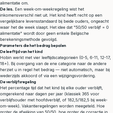
alimentatie om.
De les.
Een week-om-weekregeling wist het
inkomensverschil niet uit. Het kind heeft recht op een
vergelijkbare levensstandaard bij beide ouders, ongeacht
waar het die week slaapt. Het idee dat "50/50 verblijf = 0
alimentatie" wordt door geen enkele Belgische
berekeningsmethode gevolgd.
Parameters die het bedrag bepalen
De leeftijd van het kind
Hobin werkt met vier leeftijdscategorieën (0-5, 6-11, 12-17,
18+). Bij overgang van de ene categorie naar de andere
herziet u in regel het bedrag — niet automatisch, maar bij
wederzijds akkoord of via een wijzigingsvordering.
De verblijfsregeling
Het percentage tijd dat het kind bij elke ouder verblijft,
omgerekend naar dagen per jaar (klassiek 365 voor
verblijfsouder met hoofdverblijf, of 182,5/182,5 bij week-
om-week). Vakantieregelingen worden meegeteld. Hoe
groter de afwijking van 50/50, hoe groter de correctie in