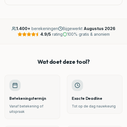
Rechtbanken
Blog
1.400+
berekeningen
Bijgewerkt
Augustus 2026
4.9
/5
rating
100% gratis & anoniem
Rechtspraak
Klantenzone
Wat doet deze tool?
Mijn Document Nakijken
Betekeningstermijn
Exacte Deadline
Vanaf betekening of
Tot op de dag nauwkeurig
uitspraak