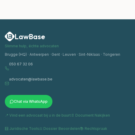
LawBase
Slimme hulp, échte advocaten
Brugge (HQ) · Antwerpen · Gent · Leuven · Sint-Niklaas · Tongeren
050 67 32 06
advocaten@lawbase.be
Chat via WhatsApp
📍 Vind een advocaat bij u in de buurt
📄 Document Nakijken
🧮 Juridische Tools
⚖️ Dossier Beoordelen
📚 Rechtspraak