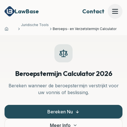
LawBase
Contact
Juridische Tools
Beroeps- en Verzetstermijn Calculator
Home
Mijn Dossier Beoordelen
Onze Expertises
Onze Juridische Tools
Beroepstermijn Calculator 2026
Bereken wanneer de beroepstermijn verstrijkt voor
MEER
uw vonnis of beslissing.
Waarom LawBase?
Prijzen
Bereken Nu
Meer Info
Over Ons