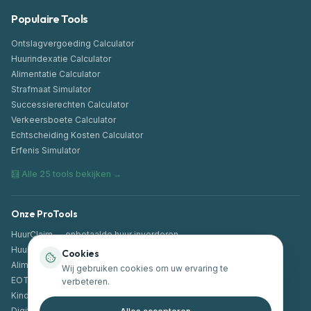
Populaire Tools
Ontslagvergoeding Calculator
Huurindexatie Calculator
Alimentatie Calculator
Strafmaat Simulator
Successierechten Calculator
Verkeersboete Calculator
Echtscheiding Kosten Calculator
Erfenis Simulator
🧮 Alle 25 tools bekijken →
Onze ProTools
HuurClaim — onbetaalde huur invorderen
Huurcontract-analyse (AI + herwerkt contract)
Cookies
Alimentatie PRO
Wij gebruiken cookies om uw ervaring te
EOT — Echtscheiding onderling akkoord
verbeteren.
Kindregeling PRO
Digitale Documenten Check