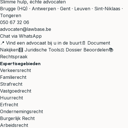
Slimme hulp, échte advocaten
Brugge (HQ) · Antwerpen · Gent · Leuven · Sint-Niklaas ·
Tongeren
050 67 32 06
advocaten@lawbase.be
Chat via WhatsApp
📍 Vind een advocaat bij u in de buurt
📄 Document
Nakijken
🧮 Juridische Tools
⚖️ Dossier Beoordelen
📚
Rechtspraak
Expertisegebieden
Verkeersrecht
Familierecht
Strafrecht
Vastgoedrecht
Huurrecht
Erfrecht
Ondernemingsrecht
Burgerlijk Recht
Arbeidsrecht