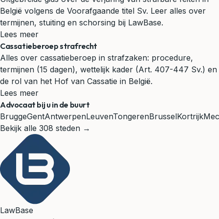
België volgens de Voorafgaande titel Sv. Leer alles over
termijnen, stuiting en schorsing bij LawBase.
Lees meer
Cassatieberoep strafrecht
Alles over cassatieberoep in strafzaken: procedure,
termijnen (15 dagen), wettelijk kader (Art. 407-447 Sv.) en
de rol van het Hof van Cassatie in België.
Lees meer
Advocaat bij u in de buurt
Brugge
Gent
Antwerpen
Leuven
Tongeren
Brussel
Kortrijk
Mec
Bekijk alle 308 steden →
LawBase