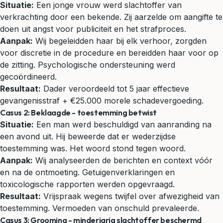
Situatie:
Een jonge vrouw werd slachtoffer van
verkrachting door een bekende. Zij aarzelde om aangifte te
doen uit angst voor publiciteit en het strafproces.
Aanpak:
Wij begeleidden haar bij elk verhoor, zorgden
voor discretie in de procedure en bereidden haar voor op
de zitting. Psychologische ondersteuning werd
gecoördineerd.
Resultaat:
Dader veroordeeld tot 5 jaar effectieve
gevangenisstraf + €25.000 morele schadevergoeding.
Casus 2: Beklaagde - toestemming betwist
Situatie:
Een man werd beschuldigd van aanranding na
een avond uit. Hij beweerde dat er wederzijdse
toestemming was. Het woord stond tegen woord.
Aanpak:
Wij analyseerden de berichten en context vóór
en na de ontmoeting. Getuigenverklaringen en
toxicologische rapporten werden opgevraagd.
Resultaat:
Vrijspraak wegens twijfel over afwezigheid van
toestemming. Vermoeden van onschuld prevaleerde.
Casus 3: Grooming - minderjarig slachtoffer beschermd