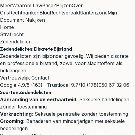
Meer
Waarom LawBase?
Prijzen
Over
Ons
Rechtbanken
Blog
Rechtspraak
Klantenzone
Mijn
Document Nakijken
Home
Strafrecht
Zedendelicten
Zedendelicten: Discrete Bijstand
Zedendelicten zijn bijzonder gevoelig. Wij bieden discrete
en professionele bijstand, zowel voor slachtoffers als
beklaagden.
Vertrouwelijk Contact
Google 4.9/5 (163) · Trustlocal 9.7/10 (178)
050 67 32 06
Soorten Zedendelicten
Aanranding van de eerbaarheid:
Seksuele handelingen
zonder toestemming
Verkrachting:
Seksuele penetratie zonder toestemming
Grooming:
Benaderen van minderjarigen met seksuele
bedoelingen