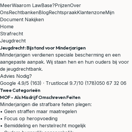
Meer
Waarom LawBase?
Prijzen
Over
Ons
Rechtbanken
Blog
Rechtspraak
Klantenzone
Mijn
Document Nakijken
Home
Strafrecht
Jeugdrecht
Jeugdrecht: Bijstand voor Minderjarigen
Minderjarigen verdienen speciale bescherming en een
aangepaste aanpak. Wij staan hen en hun ouders bij voor
de jeugdrechtbank.
Advies Nodig?
Google 4.9/5 (163) · Trustlocal 9.7/10 (178)
050 67 32 06
Twee Categorieën
MOF - Als Misdrijf Omschreven Feiten
Minderjarigen die strafbare feiten plegen:
• Geen straffen maar maatregelen
• Focus op heropvoeding
• Bemiddeling en herstelrecht mogelijk