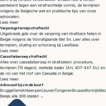
aantekent tegen een strafrechtelijk vonnis, de termijnen
volgens de Belgische wet en praktische tips van onze
advocaten.
Lees meer
Verjaringstermijn strafrecht
Uitgebreide gids over de verjaring van strafbare feiten in
België volgens de Voorafgaande titel Sv. Leer alles over
termijnen, stuiting en schorsing bij LawBase.
Lees meer
Cassatieberoep strafrecht
Alles over cassatieberoep in strafzaken: procedure,
termijnen (15 dagen), wettelijk kader (Art. 407-447 Sv.) en
de rol van het Hof van Cassatie in België.
Lees meer
Advocaat bij u in de buurt
Brugge
Gent
Antwerpen
Leuven
Tongeren
Brussel
Kortrijk
Mec
Bekijk alle 308 steden →