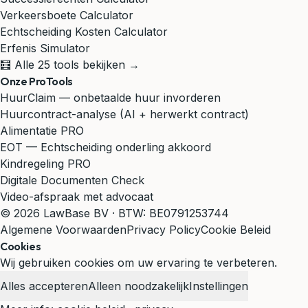
Verkeersboete Calculator
Echtscheiding Kosten Calculator
Erfenis Simulator
🧮 Alle 25 tools bekijken →
Onze ProTools
HuurClaim — onbetaalde huur invorderen
Huurcontract-analyse (AI + herwerkt contract)
Alimentatie PRO
EOT — Echtscheiding onderling akkoord
Kindregeling PRO
Digitale Documenten Check
Video-afspraak met advocaat
© 2026 LawBase BV · BTW: BE0791253744
Algemene Voorwaarden
Privacy Policy
Cookie Beleid
Cookies
Wij gebruiken cookies om uw ervaring te verbeteren.
Alles accepteren
Alleen noodzakelijk
Instellingen