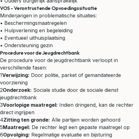
• Ouders burgerlijk aansprakelijk
VOS - Verontrustende Opvoedingssituatie
Minderjarigen in problematische situaties:
• Beschermingsmaatregelen
• Hulpverlening en begeleiding
• Eventueel uithuisplaatsing
• Ondersteuning gezin
Procedure voor de Jeugdrechtbank
De procedure voor de jeugdrechtbank verloopt in
verschillende fasen:
1
Verwijzing:
Door politie, parket of gemandateerde
voorziening
2
Onderzoek:
Sociale studie door de sociale dienst
jeugdrechtbank
3
Voorlopige maatregel:
Indien dringend, kan de rechter
direct ingrijpen
4
Zitting ten gronde:
Alle partijen worden gehoord
5
Maatregel:
De rechter legt een gepaste maatregel op
6
Opvolging:
Regelmatige evaluatie en bijsturing