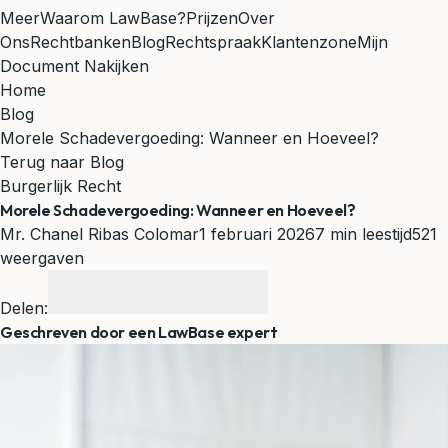
Meer
Waarom LawBase?
Prijzen
Over
Ons
Rechtbanken
Blog
Rechtspraak
Klantenzone
Mijn
Document Nakijken
Home
Blog
Morele Schadevergoeding: Wanneer en Hoeveel?
Terug naar Blog
Burgerlijk Recht
Morele Schadevergoeding: Wanneer en Hoeveel?
Mr. Chanel Ribas Colomar
1 februari 2026
7 min leestijd
521
weergaven
Delen:
Geschreven door een LawBase expert