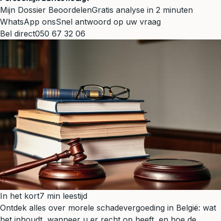
Mijn Dossier Beoordelen
Gratis analyse in 2 minuten
WhatsApp ons
Snel antwoord op uw vraag
Bel direct
050 67 32 06
In het kort
7 min leestijd
Ontdek alles over morele schadevergoeding in België: wat
het inhoudt, wanneer u er recht op heeft, en hoe de