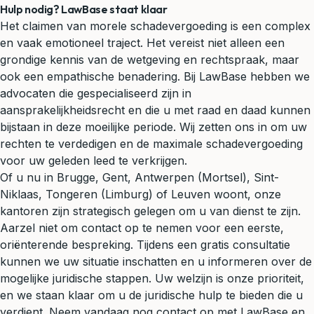
Hulp nodig? LawBase staat klaar
Het claimen van morele schadevergoeding is een complex
en vaak emotioneel traject. Het vereist niet alleen een
grondige kennis van de wetgeving en rechtspraak, maar
ook een empathische benadering. Bij LawBase hebben we
advocaten die gespecialiseerd zijn in
aansprakelijkheidsrecht en die u met raad en daad kunnen
bijstaan in deze moeilijke periode. Wij zetten ons in om uw
rechten te verdedigen en de maximale schadevergoeding
voor uw geleden leed te verkrijgen.
Of u nu in Brugge, Gent, Antwerpen (Mortsel), Sint-
Niklaas, Tongeren (Limburg) of Leuven woont, onze
kantoren zijn strategisch gelegen om u van dienst te zijn.
Aarzel niet om contact op te nemen voor een eerste,
oriënterende bespreking. Tijdens een gratis consultatie
kunnen we uw situatie inschatten en u informeren over de
mogelijke juridische stappen. Uw welzijn is onze prioriteit,
en we staan klaar om u de juridische hulp te bieden die u
verdient. Neem vandaag nog contact op met LawBase en