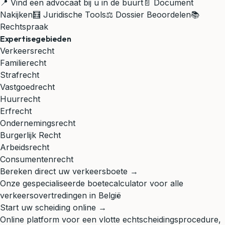
📍 Vind een advocaat bij u in de buurt
📄 Document
Nakijken
🧮 Juridische Tools
⚖️ Dossier Beoordelen
📚
Rechtspraak
Expertisegebieden
Verkeersrecht
Familierecht
Strafrecht
Vastgoedrecht
Huurrecht
Erfrecht
Ondernemingsrecht
Burgerlijk Recht
Arbeidsrecht
Consumentenrecht
Bereken direct uw verkeersboete →
Onze gespecialiseerde boetecalculator voor alle
verkeersovertredingen in België
Start uw scheiding online →
Online platform voor een vlotte echtscheidingsprocedure,