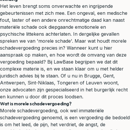
Het leven brengt soms onverwachte en ingrijpende
gebeurtenissen met zich mee. Een ongeval, een medische
fout, laster of een andere onrechtmatige daad kan naast
materiële schade ook diepgaande emotionele en
psychische littekens achterlaten. In dergelijke gevallen
spreken we van 'morele schade'. Maar wat houdt morele
schadevergoeding
precies in? Wanneer kunt u hier
aanspraak op maken, en hoe wordt de omvang van deze
vergoeding bepaald? Bij LawBase begrijpen we dat dit
complexe materie is, en we staan klaar om u met helder
juridisch advies
bij te staan. Of u nu in Brugge, Gent,
Antwerpen, Sint-Niklaas, Tongeren of Leuven woont,
onze advocaten zijn gespecialiseerd in het
burgerlijk recht
en kunnen u door dit proces loodsen.
Wat is morele schadevergoeding?
Morele schadevergoeding, ook wel immateriële
schadevergoeding genoemd, is een vergoeding die bedoeld
is om het leed, de pijn, het verdriet, de angst, de