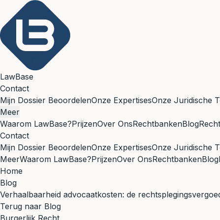
LawBase
Contact
Mijn Dossier Beoordelen
Onze Expertises
Onze Juridische T
Meer
Waarom LawBase?
Prijzen
Over Ons
Rechtbanken
Blog
Rech
Contact
Mijn Dossier Beoordelen
Onze Expertises
Onze Juridische T
Meer
Waarom LawBase?
Prijzen
Over Ons
Rechtbanken
Blog
Home
Blog
Verhaalbaarheid advocaatkosten: de rechtsplegingsvergoe
Terug naar Blog
Burgerlijk Recht