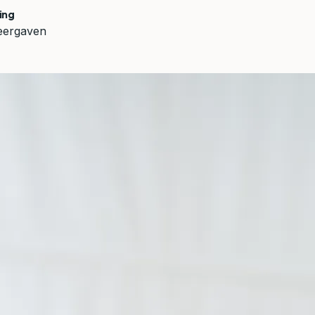
ing
eergaven