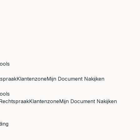
ools
tspraak
Klantenzone
Mijn Document Nakijken
ools
Rechtspraak
Klantenzone
Mijn Document Nakijken
ding