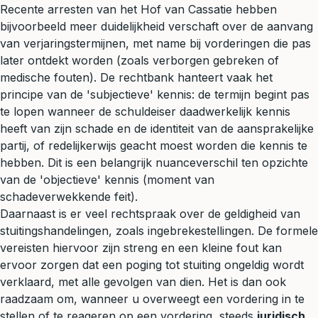
Recente arresten van het Hof van Cassatie hebben
bijvoorbeeld meer duidelijkheid verschaft over de aanvang
van verjaringstermijnen, met name bij vorderingen die pas
later ontdekt worden (zoals
verborgen gebreken
of
medische fouten). De rechtbank hanteert vaak het
principe van de 'subjectieve' kennis: de termijn begint pas
te lopen wanneer de schuldeiser daadwerkelijk kennis
heeft van zijn schade en de identiteit van de aansprakelijke
partij, of redelijkerwijs geacht moest worden die kennis te
hebben. Dit is een belangrijk nuanceverschil ten opzichte
van de 'objectieve' kennis (moment van
schadeverwekkende feit).
Daarnaast is er veel rechtspraak over de geldigheid van
stuitingshandelingen, zoals ingebrekestellingen. De formele
vereisten hiervoor zijn streng en een kleine fout kan
ervoor zorgen dat een poging tot stuiting ongeldig wordt
verklaard, met alle gevolgen van dien. Het is dan ook
raadzaam om, wanneer u overweegt een vordering in te
stellen of te reageren op een vordering, steeds
juridisch