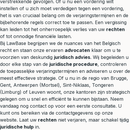
verstrekkende gevolgen. Of u nu een vordering wilt
instellen of u zich moet verdedigen tegen een vordering,
het is van cruciaal belang om de verjaringstermijnen en de
bijbehorende regels correct toe te passen. Een vergissing
kan leiden tot het onherroepelijk verlies van uw
rechten
of tot onnodige financiële lasten.
Bij LawBase begrijpen we de nuances van het Belgisch
recht en staan onze ervaren
advocaten
klaar om u te
voorzien van deskundig
juridisch advies
. Wij begeleiden u
door elke stap van de
juridische procedure
, controleren
de toepasselijke verjaringstermijnen en adviseren u over de
meest effectieve strategie. Of u nu in de regio van Brugge,
Gent, Antwerpen (Mortsel), Sint-Niklaas, Tongeren
(Limburg) of Leuven woont, onze kantoren zijn strategisch
gelegen om u snel en efficiënt te kunnen bijstaan. Neem
vandaag nog contact op voor een eerste consultatie. U
kunt ons bereiken via de contactgegevens op onze
website. Laat uw
rechten
niet verjaren, maar schakel tijdig
juridische hulp
in.