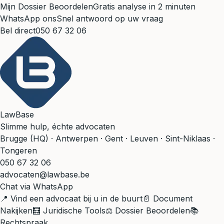
Mijn Dossier Beoordelen
Gratis analyse in 2 minuten
WhatsApp ons
Snel antwoord op uw vraag
Bel direct
050 67 32 06
LawBase
Slimme hulp, échte advocaten
Brugge (HQ) · Antwerpen · Gent · Leuven · Sint-Niklaas ·
Tongeren
050 67 32 06
advocaten@lawbase.be
Chat via WhatsApp
📍 Vind een advocaat bij u in de buurt
📄 Document
Nakijken
🧮 Juridische Tools
⚖️ Dossier Beoordelen
📚
Rechtspraak