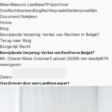
Meer
Waarom LawBase?
Prijzen
Over
Ons
Rechtbanken
Blog
Rechtspraak
Klantenzone
Mijn
Document Nakijken
Home
Blog
Bevrijdende Verjaring: Verlies van Rechten in België?
Terug naar Blog
Burgerlijk Recht
Bevrijdende Verjaring: Verlies van Rechten in België?
Mr. Chanel Ribas Colomar
5 januari 2026
8 min leestijd
676
weergaven
Delen:
Geschreven door een LawBase expert