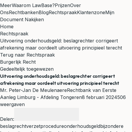
Meer
Waarom LawBase?
Prijzen
Over
Ons
Rechtbanken
Blog
Rechtspraak
Klantenzone
Mijn
Document Nakijken
Home
Rechtspraak
Uitvoering onderhoudsgeld: beslagrechter corrigeert
afrekening maar oordeelt uitvoering principieel terecht
Terug naar Rechtspraak
Burgerlijk Recht
Gedeeltelijk toegewezen
Uitvoering onderhoudsgeld: beslagrechter corrigeert
afrekening maar oordeelt uitvoering principieel terecht
Mr. Peter-Jan De Meulenaere
Rechtbank van Eerste
Aanleg Limburg - Afdeling Tongeren
8 februari 2024
506
weergaven
Delen:
beslagrecht
verzetprocedure
onderhoudsgeld
bijzondere