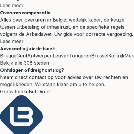
Lees meer
Overuren compensatie
Alles over overuren in België: wettelijk kader, de keuze
tussen uitbetaling of inhaalrust, en de specifieke regels
volgens de Arbeidswet. Uw gids voor correcte vergoeding.
Lees meer
Advocaat bij u in de buurt
Brugge
Gent
Antwerpen
Leuven
Tongeren
Brussel
Kortrijk
Mec
Bekijk alle 308 steden →
Ontslagen of dreigt ontslag?
Neem direct contact op voor advies over uw rechten en
mogelijkheden. Wij staan klaar om u te helpen.
Gratis Intake
Bel Direct