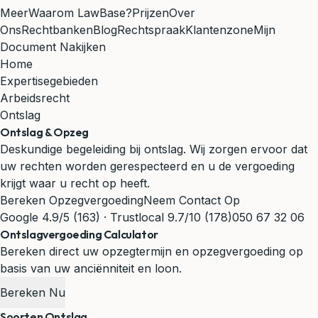
Meer
Waarom LawBase?
Prijzen
Over
Ons
Rechtbanken
Blog
Rechtspraak
Klantenzone
Mijn
Document Nakijken
Home
Expertisegebieden
Arbeidsrecht
Ontslag
Ontslag & Opzeg
Deskundige begeleiding bij ontslag. Wij zorgen ervoor dat
uw rechten worden gerespecteerd en u de vergoeding
krijgt waar u recht op heeft.
Bereken Opzegvergoeding
Neem Contact Op
Google 4.9/5 (163) · Trustlocal 9.7/10 (178)
050 67 32 06
Ontslagvergoeding Calculator
Bereken direct uw opzegtermijn en opzegvergoeding op
basis van uw anciënniteit en loon.
Bereken Nu
Soorten Ontslag