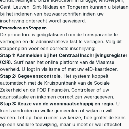
echtscheidingen. Onze advocaten in Brugge, Antwerpen,
Gent, Leuven, Sint-Niklaas en Tongeren kunnen u bijstaan
bij het indienen van bezwaarschriften indien uw
inschrijving onterecht wordt geweigerd.
Procedure en Stappen
De procedure is gedigitaliseerd om de transparantie te
verhogen en de administratieve last te verlagen. Volg dit
stappenplan voor een correcte inschrijving:
Stap 1: Aanmelden bij het Centraal Inschrijvingsregister
(CIR).
Surf naar het online platform van de Vlaamse
overheid. U logt in via itsme of met uw eID-kaartlezer.
Stap 2: Gegevenscontrole.
Het systeem koppelt
automatisch met de Kruispuntbank van de Sociale
Zekerheid en de FOD Financiën. Controleer of uw
gezinssituatie en inkomen correct zijn weergegeven.
Stap 3: Keuze van de woonmaatschappij en regio.
U
kunt aanduiden in welke gemeenten of wijken u wilt
wonen. Let op: hoe ruimer uw keuze, hoe groter de kans
op een snellere toewijzing, maar u moet er wel effectief