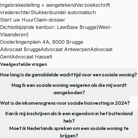
Ingebrekestelling + aangetekend
Verzoekschrift
vrederechter
Stukkenbundel automatisch
Start uw HuurClaim-dossier
Dichtstbijzijnde kantoor:
LawBase Brugge
(West-
Vlaanderen)
Oosterlingenplein 4A, 8000 Brugge
Advocaat Brugge
Advocaat Antwerpen
Advocaat
Gent
Advocaat Hasselt
Veelgestelde vragen
Hoe lang is de gemiddelde wachttijd voor een sociale woning?
Mag ik een sociale woning weigeren als die mij wordt
aangeboden?
Wat is de inkomensgrens voor sociale huisvesting in 2024?
Kan ik mij inschrijven als ik een eigendom in het buitenland
heb?
Moet ik Nederlands spreken om een sociale woning te
krijgen?