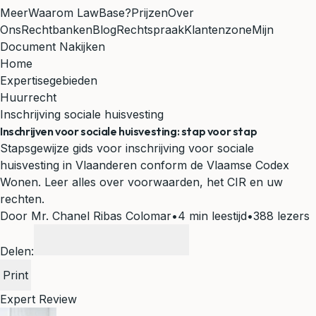
Meer
Waarom LawBase?
Prijzen
Over
Ons
Rechtbanken
Blog
Rechtspraak
Klantenzone
Mijn
Document Nakijken
Home
Expertisegebieden
Huurrecht
Inschrijving sociale huisvesting
Inschrijven voor sociale huisvesting: stap voor stap
Stapsgewijze gids voor inschrijving voor sociale
huisvesting in Vlaanderen conform de Vlaamse Codex
Wonen. Leer alles over voorwaarden, het CIR en uw
rechten.
Door Mr. Chanel Ribas Colomar
•
4 min leestijd
•
388 lezers
Delen:
Print
Expert Review