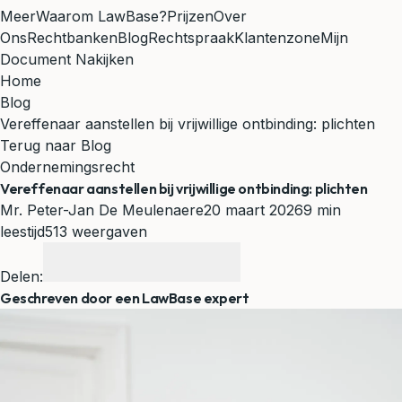
Meer
Waarom LawBase?
Prijzen
Over
Ons
Rechtbanken
Blog
Rechtspraak
Klantenzone
Mijn
Document Nakijken
Home
Blog
Vereffenaar aanstellen bij vrijwillige ontbinding: plichten
Terug naar Blog
Ondernemingsrecht
Vereffenaar aanstellen bij vrijwillige ontbinding: plichten
Mr. Peter-Jan De Meulenaere
20 maart 2026
9 min
leestijd
513 weergaven
Delen:
Geschreven door een LawBase expert