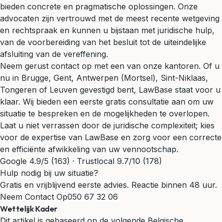
bieden concrete en pragmatische oplossingen. Onze
advocaten zijn vertrouwd met de meest recente wetgeving
en rechtspraak en kunnen u bijstaan met juridische hulp,
van de voorbereiding van het besluit tot de uiteindelijke
afsluiting van de vereffening.
Neem gerust contact op met een van onze kantoren. Of u
nu in
Brugge
,
Gent
,
Antwerpen (Mortsel)
,
Sint-Niklaas
,
Tongeren
of
Leuven
gevestigd bent, LawBase staat voor u
klaar. Wij bieden een eerste gratis consultatie aan om uw
situatie te bespreken en de mogelijkheden te overlopen.
Laat u niet verrassen door de juridische complexiteit; kies
voor de expertise van LawBase en zorg voor een correcte
en efficiënte afwikkeling van uw vennootschap.
Google 4.9/5 (163) · Trustlocal 9.7/10 (178)
Hulp nodig bij uw situatie?
Gratis en vrijblijvend eerste advies. Reactie binnen 48 uur.
Neem Contact Op
050 67 32 06
Wettelijk Kader
Dit artikel is gebaseerd op de volgende Belgische