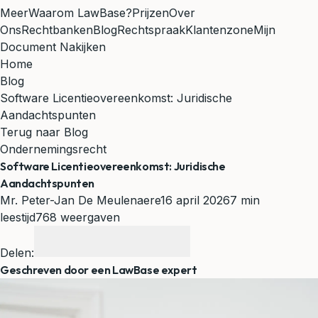
Meer
Waarom LawBase?
Prijzen
Over
Ons
Rechtbanken
Blog
Rechtspraak
Klantenzone
Mijn
Document Nakijken
Home
Blog
Software Licentieovereenkomst: Juridische
Aandachtspunten
Terug naar Blog
Ondernemingsrecht
Software Licentieovereenkomst: Juridische
Aandachtspunten
Mr. Peter-Jan De Meulenaere
16 april 2026
7 min
leestijd
768 weergaven
Delen:
Geschreven door een LawBase expert