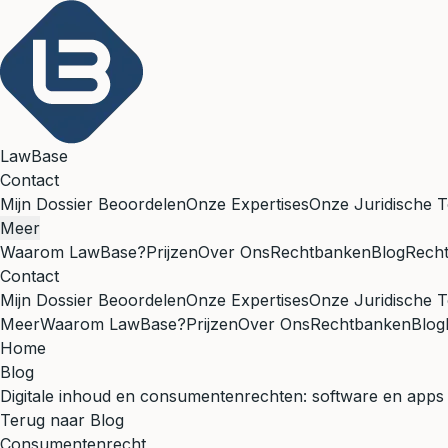
LawBase
Contact
Mijn Dossier Beoordelen
Onze Expertises
Onze Juridische T
Meer
Waarom LawBase?
Prijzen
Over Ons
Rechtbanken
Blog
Rech
Contact
Mijn Dossier Beoordelen
Onze Expertises
Onze Juridische T
Meer
Waarom LawBase?
Prijzen
Over Ons
Rechtbanken
Blog
Home
Blog
Digitale inhoud en consumentenrechten: software en apps
Terug naar Blog
Consumentenrecht