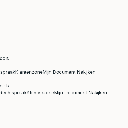
ools
tspraak
Klantenzone
Mijn Document Nakijken
ools
Rechtspraak
Klantenzone
Mijn Document Nakijken