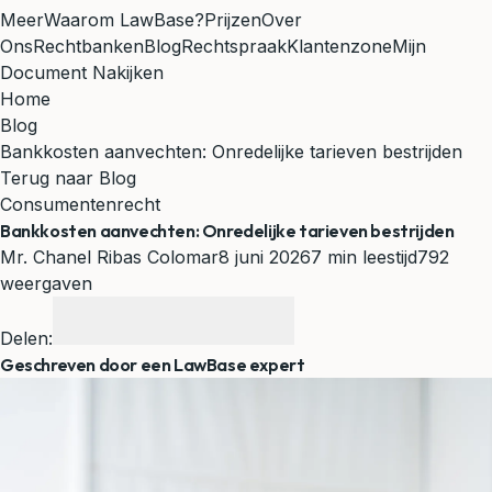
Meer
Waarom LawBase?
Prijzen
Over
Ons
Rechtbanken
Blog
Rechtspraak
Klantenzone
Mijn
Document Nakijken
Home
Blog
Bankkosten aanvechten: Onredelijke tarieven bestrijden
Terug naar Blog
Consumentenrecht
Bankkosten aanvechten: Onredelijke tarieven bestrijden
Mr. Chanel Ribas Colomar
8 juni 2026
7 min leestijd
792
weergaven
Delen:
Geschreven door een LawBase expert