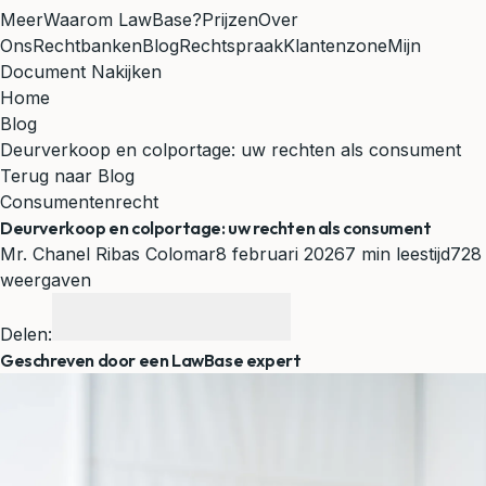
Meer
Waarom LawBase?
Prijzen
Over
Ons
Rechtbanken
Blog
Rechtspraak
Klantenzone
Mijn
Document Nakijken
Home
Blog
Deurverkoop en colportage: uw rechten als consument
Terug naar Blog
Consumentenrecht
Deurverkoop en colportage: uw rechten als consument
Mr. Chanel Ribas Colomar
8 februari 2026
7 min leestijd
728
weergaven
Delen:
Geschreven door een LawBase expert