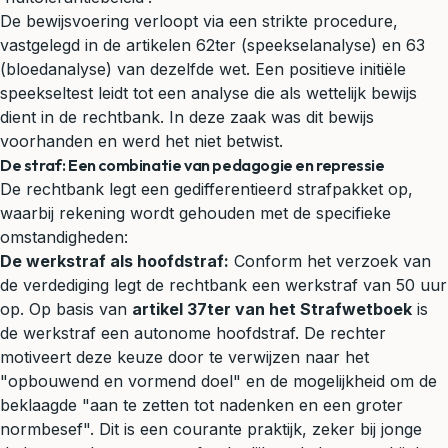
De bewijsvoering verloopt via een strikte procedure,
vastgelegd in de artikelen 62ter (speekselanalyse) en 63
(bloedanalyse) van dezelfde wet. Een positieve initiële
speekseltest leidt tot een analyse die als wettelijk bewijs
dient in de rechtbank. In deze zaak was dit bewijs
voorhanden en werd het niet betwist.
De straf: Een combinatie van pedagogie en repressie
De rechtbank legt een gedifferentieerd strafpakket op,
waarbij rekening wordt gehouden met de specifieke
omstandigheden:
De werkstraf als hoofdstraf:
Conform het verzoek van
de verdediging legt de rechtbank een werkstraf van 50 uur
op. Op basis van
artikel 37ter van het Strafwetboek
is
de werkstraf een autonome hoofdstraf. De rechter
motiveert deze keuze door te verwijzen naar het
"opbouwend en vormend doel" en de mogelijkheid om de
beklaagde "aan te zetten tot nadenken en een groter
normbesef". Dit is een courante praktijk, zeker bij jonge