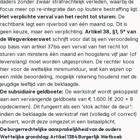
daders zonder zwaar strafrechtelijk verleden, waarbij de
focus meer op re-integratie dan op loutere bestraffing ligt.
Het verplichte verval van het recht tot sturen:
De
rechtbank legt een rijverbod van één maand op. Dit is
geen keuze, maar een verplichting.
Artikel 38, §1, 5° van
de Wegverkeerswet
schrijft voor dat bij een veroordeling
op basis van artikel 37bis een verval van het recht tot
sturen van minstens één maand en hoogstens vijf jaar (of
levenslang) moet worden uitgesproken. De rechter koos
hier voor de wettelijke minimumduur, wat kan wijzen op
een milde beoordeling, mogelijk rekening houdend met de
jeugdige leeftijd van de beklaagde.
De subsidiaire geldboete:
De werkstraf wordt gekoppeld
aan een vervangende geldboete van € 1.600 (€ 200 x 8
opdeciemen). Dit fungeert als een 'stok achter de deur':
indien de beklaagde de werkstraf niet (volledig of correct)
uitvoert, wordt deze omgezet in een betaalplicht.
De burgerrechtelijke aansprakelijkheid van de ouders
Wettelijke grondslag: Artikel 1384 Burgerlijk Wetboek