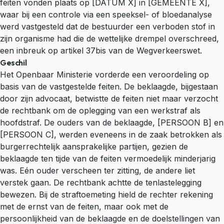
feiten vonden plaats op [DATUM X] in [GEMEENTE X],
waar bij een controle via een speeksel- of bloedanalyse
werd vastgesteld dat de bestuurder een verboden stof in
zijn organisme had die de wettelijke drempel overschreed,
een inbreuk op artikel 37bis van de Wegverkeerswet.
Geschil
Het Openbaar Ministerie vorderde een veroordeling op
basis van de vastgestelde feiten. De beklaagde, bijgestaan
door zijn advocaat, betwistte de feiten niet maar verzocht
de rechtbank om de oplegging van een werkstraf als
hoofdstraf. De ouders van de beklaagde, [PERSOON B] en
[PERSOON C], werden eveneens in de zaak betrokken als
burgerrechtelijk aansprakelijke partijen, gezien de
beklaagde ten tijde van de feiten vermoedelijk minderjarig
was. Eén ouder verscheen ter zitting, de andere liet
verstek gaan. De rechtbank achtte de tenlastelegging
bewezen. Bij de straftoemeting hield de rechter rekening
met de ernst van de feiten, maar ook met de
persoonlijkheid van de beklaagde en de doelstellingen van