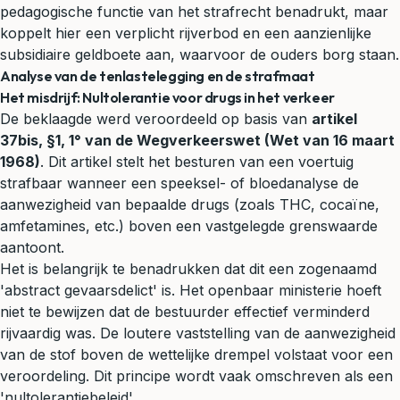
pedagogische functie van het strafrecht benadrukt, maar
koppelt hier een verplicht rijverbod en een aanzienlijke
subsidiaire geldboete aan, waarvoor de ouders borg staan.
Analyse van de tenlastelegging en de strafmaat
Het misdrijf: Nultolerantie voor drugs in het verkeer
De beklaagde werd veroordeeld op basis van
artikel
37bis, §1, 1° van de Wegverkeerswet (Wet van 16 maart
1968)
. Dit artikel stelt het besturen van een voertuig
strafbaar wanneer een speeksel- of bloedanalyse de
aanwezigheid van bepaalde drugs (zoals THC, cocaïne,
amfetamines, etc.) boven een vastgelegde grenswaarde
aantoont.
Het is belangrijk te benadrukken dat dit een zogenaamd
'abstract gevaarsdelict' is. Het openbaar ministerie hoeft
niet te bewijzen dat de bestuurder effectief verminderd
rijvaardig was. De loutere vaststelling van de aanwezigheid
van de stof boven de wettelijke drempel volstaat voor een
veroordeling. Dit principe wordt vaak omschreven als een
'nultolerantiebeleid'.