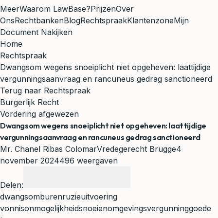
Meer
Waarom LawBase?
Prijzen
Over
Ons
Rechtbanken
Blog
Rechtspraak
Klantenzone
Mijn
Document Nakijken
Home
Rechtspraak
Dwangsom wegens snoeiplicht niet opgeheven: laattijdige
vergunningsaanvraag en rancuneus gedrag sanctioneerd
Terug naar Rechtspraak
Burgerlijk Recht
Vordering afgewezen
Dwangsom wegens snoeiplicht niet opgeheven: laattijdige
vergunningsaanvraag en rancuneus gedrag sanctioneerd
Mr. Chanel Ribas Colomar
Vredegerecht Brugge
4
november 2024
496 weergaven
Delen:
dwangsom
burenruzie
uitvoering
vonnis
onmogelijkheid
snoeien
omgevingsvergunning
goede