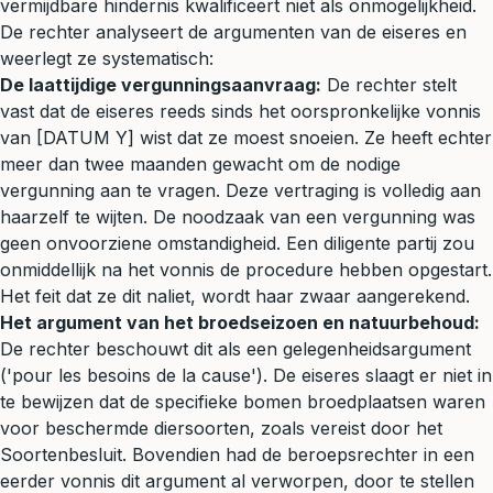
vermijdbare hindernis kwalificeert niet als onmogelijkheid.
De rechter analyseert de argumenten van de eiseres en
weerlegt ze systematisch:
De laattijdige vergunningsaanvraag:
De rechter stelt
vast dat de eiseres reeds sinds het oorspronkelijke vonnis
van [DATUM Y] wist dat ze moest snoeien. Ze heeft echter
meer dan twee maanden gewacht om de nodige
vergunning aan te vragen. Deze vertraging is volledig aan
haarzelf te wijten. De noodzaak van een vergunning was
geen onvoorziene omstandigheid. Een diligente partij zou
onmiddellijk na het vonnis de procedure hebben opgestart.
Het feit dat ze dit naliet, wordt haar zwaar aangerekend.
Het argument van het broedseizoen en natuurbehoud:
De rechter beschouwt dit als een gelegenheidsargument
('pour les besoins de la cause'). De eiseres slaagt er niet in
te bewijzen dat de specifieke bomen broedplaatsen waren
voor beschermde diersoorten, zoals vereist door het
Soortenbesluit. Bovendien had de beroepsrechter in een
eerder vonnis dit argument al verworpen, door te stellen