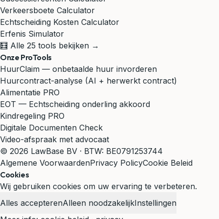
Verkeersboete Calculator
Echtscheiding Kosten Calculator
Erfenis Simulator
🧮 Alle 25 tools bekijken →
Onze ProTools
HuurClaim — onbetaalde huur invorderen
Huurcontract-analyse (AI + herwerkt contract)
Alimentatie PRO
EOT — Echtscheiding onderling akkoord
Kindregeling PRO
Digitale Documenten Check
Video-afspraak met advocaat
© 2026 LawBase BV · BTW: BE0791253744
Algemene Voorwaarden
Privacy Policy
Cookie Beleid
Cookies
Wij gebruiken cookies om uw ervaring te verbeteren.
Alles accepteren
Alleen noodzakelijk
Instellingen