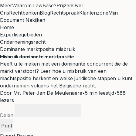
Meer
Waarom LawBase?
Prijzen
Over
Ons
Rechtbanken
Blog
Rechtspraak
Klantenzone
Mijn
Document Nakijken
Home
Expertisegebieden
Ondernemingsrecht
Dominante marktpositie misbruik
Misbruik dominante marktpositie
Heeft u te maken met een dominante concurrent die de
markt verstoort? Leer hoe u misbruik van een
machtspositie herkent en welke juridische stappen u kunt
ondernemen volgens het Belgische recht.
Door Mr. Peter-Jan De Meulenaere
•
5 min leestijd
•
588
lezers
Delen:
Print