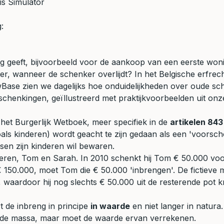
is Simulator
:
g geeft, bijvoorbeeld voor de aankoop van een eerste woni
er, wanneer de schenker overlijdt? In het Belgische erfrec
ase zien we dagelijks hoe onduidelijkheden over oude schen
 schenkingen, geïllustreerd met praktijkvoorbeelden uit onz
 het Burgerlijk Wetboek, meer specifiek in de
artikelen 84
als kinderen) wordt geacht te zijn gedaan als een 'voorscho
ssen zijn kinderen wil bewaren.
eren, Tom en Sarah. In 2010 schenkt hij Tom € 50.000 voor 
 150.000, moet Tom die € 50.000 'inbrengen'. De fictieve
waardoor hij nog slechts € 50.000 uit de resterende pot kri
t de inbreng in principe
in waarde
en niet langer in natura
aan de massa, maar moet de waarde ervan verrekenen.