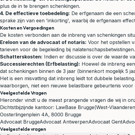
plus de in te brengen schenkingen.
4. De effectieve toebedeling:
De erfgenaam die een schenk
sprake zijn van een 'inkorting', waarbij de erfgenaam effe
Kosten en Vergoedingen
De kosten verbonden aan de inbreng van schenkingen situe
Ereloon van de advocaat of notaris:
Voor het opstellen v
tarieven voor de begeleiding bij nalatenschapsbetwistingen.
Schatterskosten:
Indien er discussie is over de waarde 
Successierechten (Erfbelasting):
Hoewel de inbreng een bu
dat schenkingen binnen de 3 jaar (binnenkort mogelijk 5 jaa
Het is een misvatting dat inbreng leidt tot dubbele belast
waarborgen, niet een nieuwe belastbare gebeurtenis voor de 
Veelgestelde Vragen
Hieronder vindt u de meest prangende vragen die wij in o
Dichtstbijzijnde kantoor:
LawBase Brugge
(West-Vlaanderen
Oosterlingenplein 4A, 8000 Brugge
Advocaat Brugge
Advocaat Antwerpen
Advocaat Gent
Advoc
Veelgestelde vragen