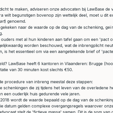
dicht te maken, adviseren onze advocaten bij LawBase de 
a wilt begunstigen bovenop zijn wettelijk deel, moet u dit 
art
) genoemd.
8 gekeken naar de waarde op de dag van de schenking, geïn
g.
uders met al hun kinderen aan tafel gaan om een 'pact ove
 gelijkwaardig worden beschouwd, wat de inbrengplicht neutr
, is het essentieel om via een aangetekende brief of 'pacte
deld? LawBase heeft 6 kantoren in Vlaanderen: Brugge (ho
ltatie van 30 minuten kost slechts €50.
 de procedure van inbreng meestal deze stappen:
schenkingen die zij tijdens het leven van de overledene 
 een ouderlijk huis gedurende vele jaren.
018 wordt de waarde bepaald op de dag van de schenking,
die datum gelden complexe overgangsregels waarover onze
dvocaat stelt de 'fictieve massa' samen. Dit is de som van d