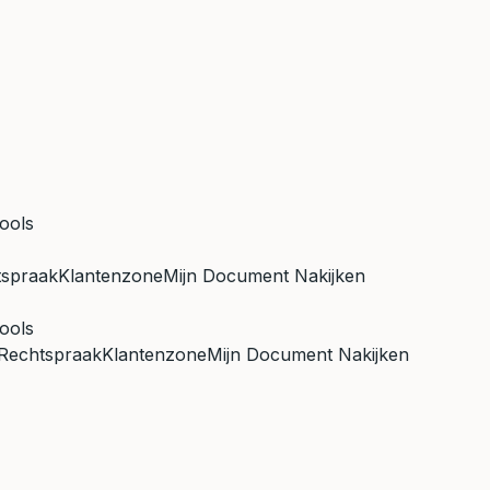
ools
tspraak
Klantenzone
Mijn Document Nakijken
ools
Rechtspraak
Klantenzone
Mijn Document Nakijken