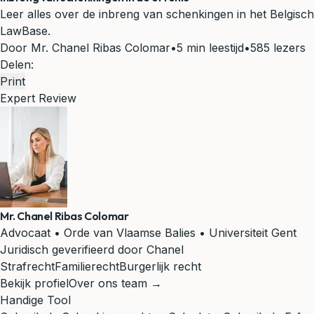
Leer alles over de inbreng van schenkingen in het Belgisc
LawBase.
Door Mr. Chanel Ribas Colomar
•
5 min leestijd
•
585 lezers
Delen:
Print
Expert Review
Mr. Chanel Ribas Colomar
Advocaat • Orde van Vlaamse Balies • Universiteit Gent
Juridisch geverifieerd door Chanel
Strafrecht
Familierecht
Burgerlijk recht
Bekijk profiel
Over ons team →
Handige Tool