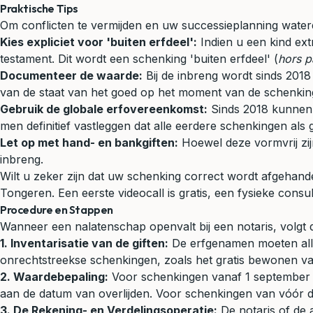
Praktische Tips
Om conflicten te vermijden en uw successieplanning water
Kies expliciet voor 'buiten erfdeel':
Indien u een kind extr
testament. Dit wordt een schenking 'buiten erfdeel' (
hors p
Documenteer de waarde:
Bij de inbreng wordt sinds 201
van de staat van het goed op het moment van de schenkin
Gebruik de globale erfovereenkomst:
Sinds 2018 kunnen o
men definitief vastleggen dat alle eerdere schenkingen als
Let op met hand- en bankgiften:
Hoewel deze vormvrij zijn
inbreng.
Wilt u zeker zijn dat uw schenking correct wordt afgehan
Tongeren. Een eerste videocall is gratis, een fysieke consu
Procedure en Stappen
Wanneer een nalatenschap openvalt bij een notaris, volgt
1. Inventarisatie van de giften:
De erfgenamen moeten alle 
onrechtstreekse schenkingen, zoals het gratis bewonen van
2. Waardebepaling:
Voor schenkingen vanaf 1 september 2
aan de datum van overlijden. Voor schenkingen van vóór 
3. De Rekening- en Verdelingsoperatie:
De notaris of de a