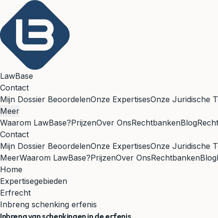
LawBase
Contact
Mijn Dossier Beoordelen
Onze Expertises
Onze Juridische T
Meer
Waarom LawBase?
Prijzen
Over Ons
Rechtbanken
Blog
Rech
Contact
Mijn Dossier Beoordelen
Onze Expertises
Onze Juridische T
Meer
Waarom LawBase?
Prijzen
Over Ons
Rechtbanken
Blog
Home
Expertisegebieden
Erfrecht
Inbreng schenking erfenis
Inbreng van schenkingen in de erfenis