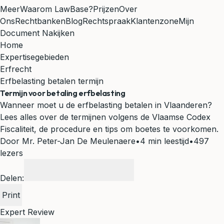
Meer
Waarom LawBase?
Prijzen
Over
Ons
Rechtbanken
Blog
Rechtspraak
Klantenzone
Mijn
Document Nakijken
Home
Expertisegebieden
Erfrecht
Erfbelasting betalen termijn
Termijn voor betaling erfbelasting
Wanneer moet u de erfbelasting betalen in Vlaanderen?
Lees alles over de termijnen volgens de Vlaamse Codex
Fiscaliteit, de procedure en tips om boetes te voorkomen.
Door Mr. Peter-Jan De Meulenaere
•
4 min leestijd
•
497
lezers
Delen:
Print
Expert Review