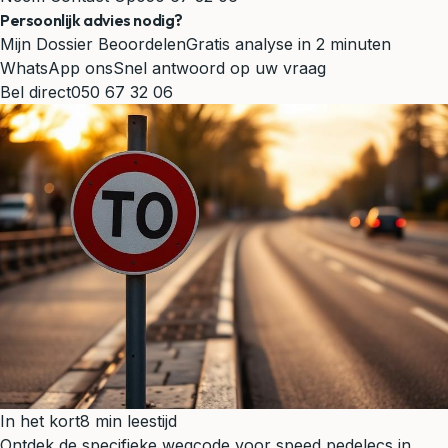
Persoonlijk advies nodig?
Mijn Dossier Beoordelen
Gratis analyse in 2 minuten
WhatsApp ons
Snel antwoord op uw vraag
Bel direct
050 67 32 06
In het kort
8 min leestijd
Ontdek de specifieke wegcode voor speed pedelecs in