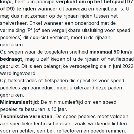
km/u
, bent u in principe
verplicht om op het fietspad (D7
of D9) te rijden
wanneer dit aanwezig en berijdbaar is. U
mag dus niet zomaar op de rijbaan rijden tussen het
snelverkeer. Enkel wanneer een onderbord met de
vermelding ‘P’ (of een vergelijkbare uitsluiting voor speed
pedelecs) dit expliciet verbiedt, moet u de rijbaan
gebruiken.
Op wegen waar de toegelaten snelheid
maximaal 50 km/u
bedraagt
, mag u zelf kiezen of u de rijbaan of het fietspad
gebruikt. Dit is een belangrijke versoepeling die in juni 2022
werd ingevoerd.
Op fietsostrades of fietspaden die specifiek voor speed
pedelecs zijn aangeduid, moet u uiteraard deze paden
gebruiken.
Minimumleeftijd:
De minimumleeftijd om een speed
pedelec te besturen is 16 jaar.
Technische vereisten:
De speed pedelec moet voldoen
aan specifieke technische eisen, zoals werkende lichten
voor en achter, een bel, reflectoren en goede remmen.