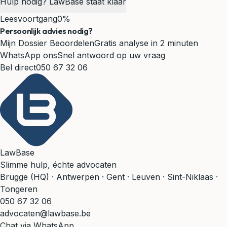
Hulp nodig? LawBase staat klaar
Leesvoortgang
0%
Persoonlijk advies nodig?
Mijn Dossier Beoordelen
Gratis analyse in 2 minuten
WhatsApp ons
Snel antwoord op uw vraag
Bel direct
050 67 32 06
LawBase
Slimme hulp, échte advocaten
Brugge (HQ) · Antwerpen · Gent · Leuven · Sint-Niklaas ·
Tongeren
050 67 32 06
advocaten@lawbase.be
Chat via WhatsApp