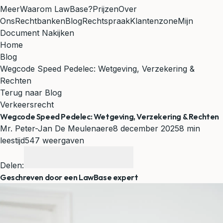
Meer
Waarom LawBase?
Prijzen
Over
Ons
Rechtbanken
Blog
Rechtspraak
Klantenzone
Mijn
Document Nakijken
Home
Blog
Wegcode Speed Pedelec: Wetgeving, Verzekering &
Rechten
Terug naar Blog
Verkeersrecht
Wegcode Speed Pedelec: Wetgeving, Verzekering & Rechten
Mr. Peter-Jan De Meulenaere
8 december 2025
8 min
leestijd
547 weergaven
Delen:
Geschreven door een LawBase expert