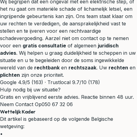
Wij begrijpen dat een ongeval met een elektrische step, of
het nu gaat om materiële schade of lichamelijk letsel, een
ingrijpende gebeurtenis kan zijn. Ons team staat klaar om
uw rechten te verdedigen, de aansprakelijkheid vast te
stellen en te ijveren voor een rechtvaardige
schadevergoeding. Aarzel niet om contact op te nemen
voor een
gratis consultatie
of algemeen
juridisch
advies
. Wij helpen u graag duidelijkheid te scheppen in uw
situatie en u te begeleiden door de soms ingewikkelde
wereld van de
rechtbank
en
rechtszaak
. Uw
rechten
en
plichten
zijn onze prioriteit.
Google 4.9/5 (163) · Trustlocal 9.7/10 (178)
Hulp nodig bij uw situatie?
Gratis en vrijblijvend eerste advies. Reactie binnen 48 uur.
Neem Contact Op
050 67 32 06
Wettelijk Kader
Dit artikel is gebaseerd op de volgende Belgische
wetgeving:
•