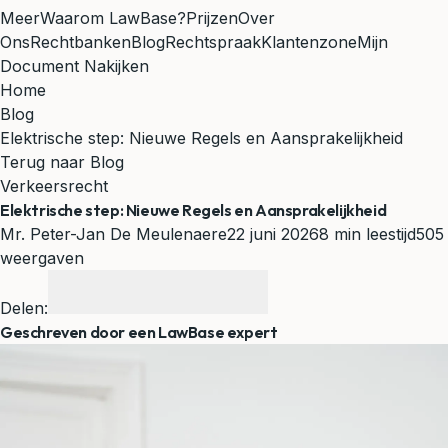
Meer
Waarom LawBase?
Prijzen
Over
Ons
Rechtbanken
Blog
Rechtspraak
Klantenzone
Mijn
Document Nakijken
Home
Blog
Elektrische step: Nieuwe Regels en Aansprakelijkheid
Terug naar Blog
Verkeersrecht
Elektrische step: Nieuwe Regels en Aansprakelijkheid
Mr. Peter-Jan De Meulenaere
22 juni 2026
8 min leestijd
505
weergaven
Delen:
Geschreven door een LawBase expert