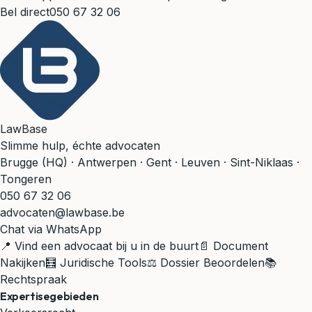
Bel direct
050 67 32 06
LawBase
Slimme hulp, échte advocaten
Brugge (HQ) · Antwerpen · Gent · Leuven · Sint-Niklaas ·
Tongeren
050 67 32 06
advocaten@lawbase.be
Chat via WhatsApp
📍 Vind een advocaat bij u in de buurt
📄 Document
Nakijken
🧮 Juridische Tools
⚖️ Dossier Beoordelen
📚
Rechtspraak
Expertisegebieden