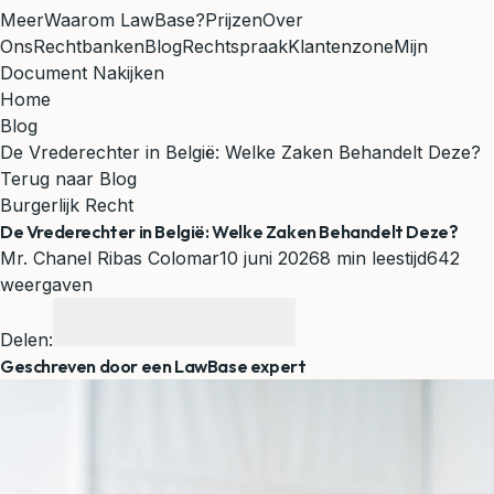
Meer
Waarom LawBase?
Prijzen
Over
Ons
Rechtbanken
Blog
Rechtspraak
Klantenzone
Mijn
Document Nakijken
Home
Blog
De Vrederechter in België: Welke Zaken Behandelt Deze?
Terug naar Blog
Burgerlijk Recht
De Vrederechter in België: Welke Zaken Behandelt Deze?
Mr. Chanel Ribas Colomar
10 juni 2026
8 min leestijd
642
weergaven
Delen:
Geschreven door een LawBase expert