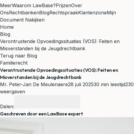
Meer
Waarom LawBase?
Prijzen
Over
Ons
Rechtbanken
Blog
Rechtspraak
Klantenzone
Mijn
Document Nakijken
Home
Blog
Verontrustende Opvoedingssituaties (VOS): Feiten en
Misverstanden bij de Jeugdrechtbank
Terug naar Blog
Familierecht
Verontrustende Opvoedingssituaties (VOS): Feiten en
Misverstanden bij de Jeugdrechtbank
Mr. Peter-Jan De Meulenaere
28 juli 2025
30 min leestijd
230
weergaven
Delen:
Geschreven door een LawBase expert