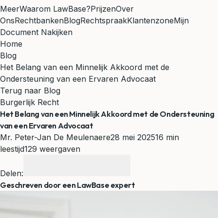
Meer
Waarom LawBase?
Prijzen
Over
Ons
Rechtbanken
Blog
Rechtspraak
Klantenzone
Mijn
Document Nakijken
Home
Blog
Het Belang van een Minnelijk Akkoord met de
Ondersteuning van een Ervaren Advocaat
Terug naar Blog
Burgerlijk Recht
Het Belang van een Minnelijk Akkoord met de Ondersteuning
van een Ervaren Advocaat
Mr. Peter-Jan De Meulenaere
28 mei 2025
16 min
leestijd
129 weergaven
Delen:
Geschreven door een LawBase expert