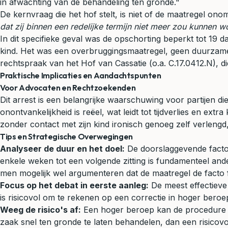
in afwachting van de behandeling ten gronde."
De kernvraag die het hof stelt, is niet of de maatregel on
dat zij binnen een redelijke termijn niet meer zou kunnen 
In dit specifieke geval was de opschorting beperkt tot 19 
kind. Het was een overbruggingsmaatregel, geen duurzame 
rechtspraak van het Hof van Cassatie (o.a. C.17.0412.N), die
Praktische Implicaties en Aandachtspunten
Voor Advocaten en Rechtzoekenden
Dit arrest is een belangrijke waarschuwing voor partijen 
onontvankelijkheid is reëel, wat leidt tot tijdverlies en ex
zonder contact met zijn kind ironisch genoeg zelf verlengd
Tips en Strategische Overwegingen
Analyseer de duur en het doel:
De doorslaggevende factor
enkele weken tot een volgende zitting is fundamenteel an
men mogelijk wel argumenteren dat de maatregel de facto fi
Focus op het debat in eerste aanleg:
De meest effectieve 
is risicovol om te rekenen op een correctie in hoger beroe
Weeg de risico's af:
Een hoger beroep kan de procedure in
zaak snel ten gronde te laten behandelen, dan een risicov