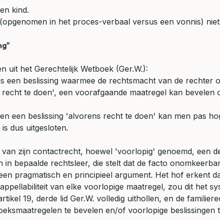
en kind.
 (opgenomen in het proces-verbaal versus een vonnis) niet b
ng"
en uit het Gerechtelijk Wetboek (Ger.W.):
als een beslissing waarmee de rechtsmacht van de rechter ov
ns recht te doen', een voorafgaande maatregel kan bevele
gen een beslissing 'alvorens recht te doen' kan men pas h
is dus uitgesloten.
an zijn contactrecht, hoewel 'voorlopig' genoemd, een defi
n in bepaalde rechtsleer, die stelt dat de facto onomkeerb
n pragmatisch en principieel argument. Het hof erkent dat 
e appellabiliteit van elke voorlopige maatregel, zou dit het
rtikel 19, derde lid Ger.W. volledig uithollen, en de famil
smaatregelen te bevelen en/of voorlopige beslissingen te 