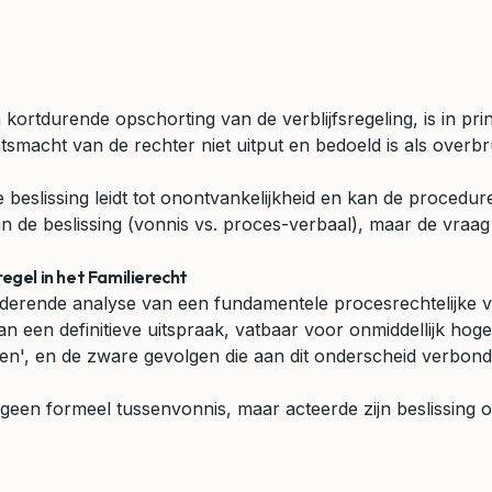
ortdurende opschorting van de verblijfsregeling, is in princ
htsmacht van de rechter niet uitput en bedoeld is als overbr
 beslissing leidt tot onontvankelijkheid en kan de procedu
van de beslissing (vonnis vs. proces-verbaal), maar de vraa
egel in het Familierecht
derende analyse van een fundamentele procesrechtelijke vra
van een definitieve uitspraak, vatbaar voor onmiddellijk h
oen', en de zware gevolgen die aan dit onderscheid verbonde
geen formeel tussenvonnis, maar acteerde zijn beslissing o