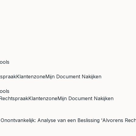
ools
tspraak
Klantenzone
Mijn Document Nakijken
ools
Rechtspraak
Klantenzone
Mijn Document Nakijken
nontvankelijk: Analyse van een Beslissing 'Alvorens Rech