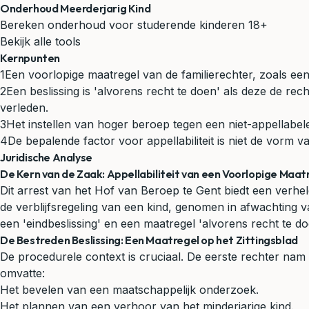
Onderhoud Meerderjarig Kind
Bereken onderhoud voor studerende kinderen 18+
Bekijk alle tools
Kernpunten
1
Een voorlopige maatregel van de familierechter, zoals een k
2
Een beslissing is 'alvorens recht te doen' als deze de rec
verleden.
3
Het instellen van hoger beroep tegen een niet-appellabele
4
De bepalende factor voor appellabiliteit is niet de vorm 
Juridische Analyse
De Kern van de Zaak: Appellabiliteit van een Voorlopige Maatr
Dit arrest van het Hof van Beroep te Gent biedt een verhel
de verblijfsregeling van een kind, genomen in afwachting 
een 'eindbeslissing' en een maatregel 'alvorens recht te d
De Bestreden Beslissing: Een Maatregel op het Zittingsblad
De procedurele context is cruciaal. De eerste rechter nam 
omvatte:
Het bevelen van een maatschappelijk onderzoek.
Het plannen van een verhoor van het minderjarige kind.