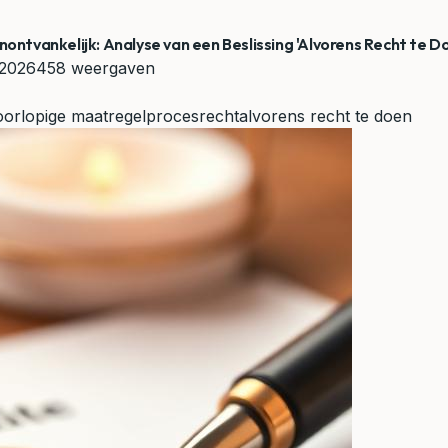
tvankelijk: Analyse van een Beslissing 'Alvorens Recht te D
 2026
458 weergaven
oorlopige maatregel
procesrecht
alvorens recht te doen