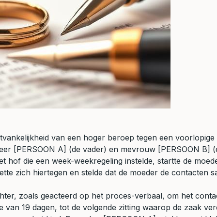
tvankelijkheid van een hoger beroep tegen een voorlopige 
e heer [PERSOON A] (de vader) en mevrouw [PERSOON B] (de
 hof die een week-weekregeling instelde, startte de moed
te zich hiertegen en stelde dat de moeder de contacten s
echter, zoals geacteerd op het proces-verbaal, om het cont
 van 19 dagen, tot de volgende zitting waarop de zaak ve