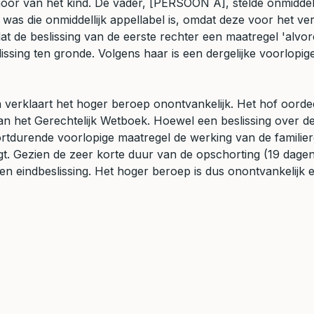
or van het kind. De vader, [PERSOON A], stelde onmiddell
g was die onmiddellijk appellabel is, omdat deze voor het
dat de beslissing van de eerste rechter een maatregel 'alv
ssing ten gronde. Volgens haar is een dergelijke voorlopig
erklaart het hoger beroep onontvankelijk. Het hof oordeel
 van het Gerechtelijk Wetboek. Hoewel een beslissing over de
ortdurende voorlopige maatregel de werking van de familie
 Gezien de zeer korte duur van de opschorting (19 dagen) 
n eindbeslissing. Het hoger beroep is dus onontvankelijk 