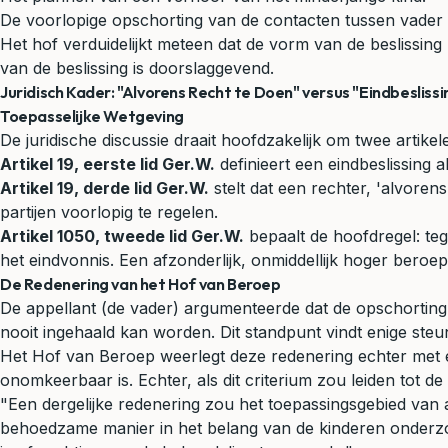
De voorlopige opschorting van de contacten tussen vader 
Het hof verduidelijkt meteen dat de vorm van de beslissing
van de beslissing is doorslaggevend.
Juridisch Kader: "Alvorens Recht te Doen" versus "Eindbeslissi
Toepasselijke Wetgeving
De juridische discussie draait hoofdzakelijk om twee artikel
Artikel 19, eerste lid Ger.W.
definieert een eindbeslissing 
Artikel 19, derde lid Ger.W.
stelt dat een rechter, 'alvore
partijen voorlopig te regelen.
Artikel 1050, tweede lid Ger.W.
bepaalt de hoofdregel: te
het eindvonnis. Een afzonderlijk, onmiddellijk hoger beroep 
De Redenering van het Hof van Beroep
De appellant (de vader) argumenteerde dat de opschorting v
nooit ingehaald kan worden. Dit standpunt vindt enige steu
Het Hof van Beroep weerlegt deze redenering echter met ee
onomkeerbaar is. Echter, als dit criterium zou leiden tot d
"Een dergelijke redenering zou het toepassingsgebied van a
behoedzame manier in het belang van de kinderen onderzoek