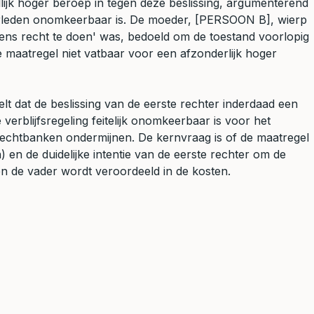
ijk hoger beroep in tegen deze beslissing, argumenterend
 verleden onomkeerbaar is. De moeder, [PERSOON B], wierp
orens recht te doen' was, bedoeld om de toestand voorlopig
e maatregel niet vatbaar voor een afzonderlijk hoger
t dat de beslissing van de eerste rechter inderdaad een
 verblijfsregeling feitelijk onomkeerbaar is voor het
rechtbanken ondermijnen. De kernvraag is of de maatregel
en de duidelijke intentie van de eerste rechter om de
en de vader wordt veroordeeld in de kosten.