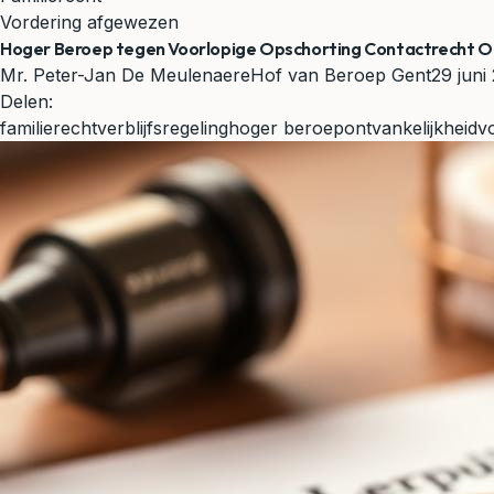
Vordering afgewezen
Hoger Beroep tegen Voorlopige Opschorting Contactrecht Onon
Mr. Peter-Jan De Meulenaere
Hof van Beroep Gent
29 juni
Delen:
familierecht
verblijfsregeling
hoger beroep
ontvankelijkheid
v