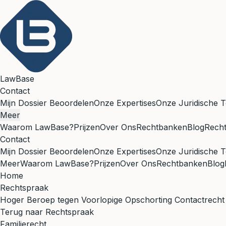
LawBase
Contact
Mijn Dossier Beoordelen
Onze Expertises
Onze Juridische T
Meer
Waarom LawBase?
Prijzen
Over Ons
Rechtbanken
Blog
Rech
Contact
Mijn Dossier Beoordelen
Onze Expertises
Onze Juridische T
Meer
Waarom LawBase?
Prijzen
Over Ons
Rechtbanken
Blog
Home
Rechtspraak
Hoger Beroep tegen Voorlopige Opschorting Contactrecht O
Terug naar Rechtspraak
Familierecht