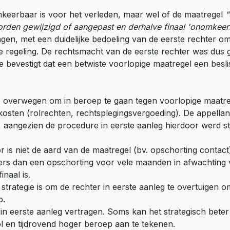
omkeerbaar is voor het verleden, maar wel of de maatregel
"
worden gewijzigd of aangepast en derhalve finaal 'onomkeerb
dagen, met een duidelijke bedoeling van de eerste rechter 
regeling. De rechtsmacht van de eerste rechter was dus ge
 bevestigt dat een betwiste voorlopige maatregel een besliss
die overwegen om in beroep te gaan tegen voorlopige maatre
tra kosten (rolrechten, rechtsplegingsvergoeding). De appell
, aangezien de procedure in eerste aanleg hierdoor werd sti
 is niet de aard van de maatregel (bv. opschorting contac
ders dan een opschorting voor vele maanden in afwachting 
naal is.
strategie is om de rechter in eerste aanleg te overtuigen 
p.
 eerste aanleg vertragen. Soms kan het strategisch beter 
ol en tijdrovend hoger beroep aan te tekenen.