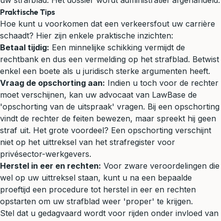
uw strafblad. Het dossier wordt administratief afgehandeld.
Praktische Tips
Hoe kunt u voorkomen dat een verkeersfout uw carrière
schaadt? Hier zijn enkele praktische inzichten:
Betaal tijdig:
Een minnelijke schikking vermijdt de
rechtbank en dus een vermelding op het strafblad. Betwist
enkel een boete als u juridisch sterke argumenten heeft.
Vraag de opschorting aan:
Indien u toch voor de rechter
moet verschijnen, kan uw advocaat van LawBase de
'opschorting van de uitspraak' vragen. Bij een opschorting
vindt de rechter de feiten bewezen, maar spreekt hij geen
straf uit. Het grote voordeel? Een opschorting verschijnt
niet op het uittreksel van het strafregister voor
privésector-werkgevers.
Herstel in eer en rechten:
Voor zware veroordelingen die
wel op uw uittreksel staan, kunt u na een bepaalde
proeftijd een procedure tot herstel in eer en rechten
opstarten om uw strafblad weer 'proper' te krijgen.
Stel dat u gedagvaard wordt voor rijden onder invloed van