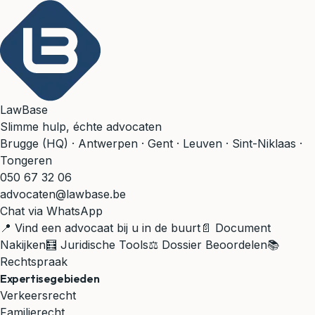
LawBase
Slimme hulp, échte advocaten
Brugge (HQ) · Antwerpen · Gent · Leuven · Sint-Niklaas ·
Tongeren
050 67 32 06
advocaten@lawbase.be
Chat via WhatsApp
📍 Vind een advocaat bij u in de buurt
📄 Document
Nakijken
🧮 Juridische Tools
⚖️ Dossier Beoordelen
📚
Rechtspraak
Expertisegebieden
Verkeersrecht
Familierecht