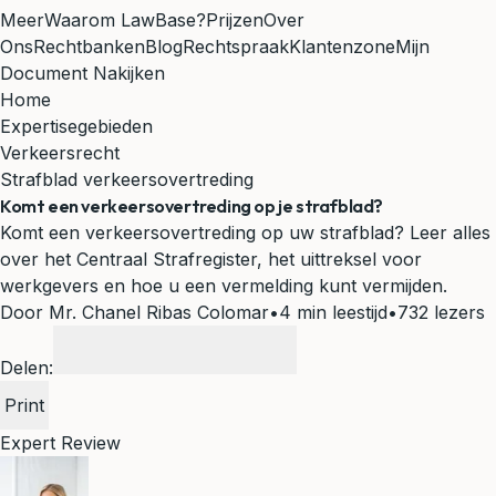
Meer
Waarom LawBase?
Prijzen
Over
Ons
Rechtbanken
Blog
Rechtspraak
Klantenzone
Mijn
Document Nakijken
Home
Expertisegebieden
Verkeersrecht
Strafblad verkeersovertreding
Komt een verkeersovertreding op je strafblad?
Komt een verkeersovertreding op uw strafblad? Leer alles
over het Centraal Strafregister, het uittreksel voor
werkgevers en hoe u een vermelding kunt vermijden.
Door Mr. Chanel Ribas Colomar
•
4 min leestijd
•
732 lezers
Delen:
Print
Expert Review