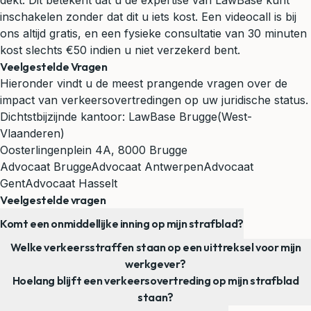
dekt. Dit betekent dat u de expertise van LawBase kunt
inschakelen zonder dat dit u iets kost. Een videocall is bij
ons altijd gratis, en een fysieke consultatie van 30 minuten
kost slechts €50 indien u niet verzekerd bent.
Veelgestelde Vragen
Hieronder vindt u de meest prangende vragen over de
impact van verkeersovertredingen op uw juridische status.
Dichtstbijzijnde kantoor:
LawBase Brugge
(West-
Vlaanderen)
Oosterlingenplein 4A, 8000 Brugge
Advocaat Brugge
Advocaat Antwerpen
Advocaat
Gent
Advocaat Hasselt
Veelgestelde vragen
Komt een onmiddellijke inning op mijn strafblad?
Welke verkeersstraffen staan op een uittreksel voor mijn
werkgever?
Hoelang blijft een verkeersovertreding op mijn strafblad
staan?