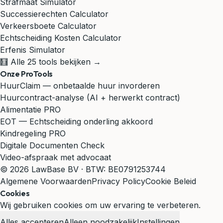
Strafmaat Simulator
Successierechten Calculator
Verkeersboete Calculator
Echtscheiding Kosten Calculator
Erfenis Simulator
🧮 Alle 25 tools bekijken →
Onze ProTools
HuurClaim — onbetaalde huur invorderen
Huurcontract-analyse (AI + herwerkt contract)
Alimentatie PRO
EOT — Echtscheiding onderling akkoord
Kindregeling PRO
Digitale Documenten Check
Video-afspraak met advocaat
© 2026 LawBase BV · BTW: BE0791253744
Algemene Voorwaarden
Privacy Policy
Cookie Beleid
Cookies
Wij gebruiken cookies om uw ervaring te verbeteren.
Alles accepteren
Alleen noodzakelijk
Instellingen