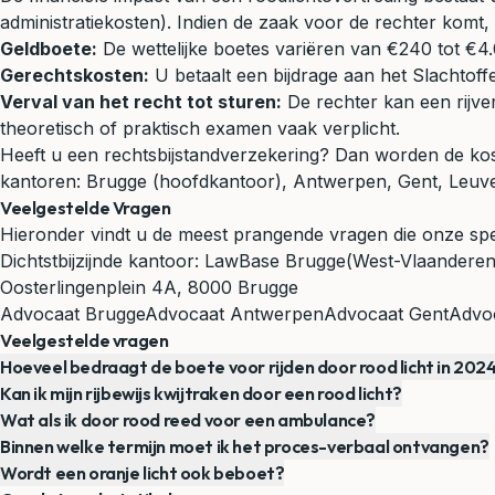
administratiekosten). Indien de zaak voor de rechter komt,
Geldboete:
De wettelijke boetes variëren van €240 tot €
Gerechtskosten:
U betaalt een bijdrage aan het Slachtof
Verval van het recht tot sturen:
De rechter kan een rijver
theoretisch of praktisch examen vaak verplicht.
Heeft u een rechtsbijstandverzekering? Dan worden de kos
kantoren: Brugge (hoofdkantoor), Antwerpen, Gent, Leuven,
Veelgestelde Vragen
Hieronder vindt u de meest prangende vragen die onze spe
Dichtstbijzijnde kantoor:
LawBase Brugge
(West-Vlaanderen
Oosterlingenplein 4A, 8000 Brugge
Advocaat Brugge
Advocaat Antwerpen
Advocaat Gent
Advoc
Veelgestelde vragen
Hoeveel bedraagt de boete voor rijden door rood licht in 202
Kan ik mijn rijbewijs kwijtraken door een rood licht?
Wat als ik door rood reed voor een ambulance?
Binnen welke termijn moet ik het proces-verbaal ontvangen?
Wordt een oranje licht ook beboet?