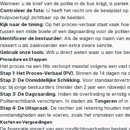
Wanneer u de brief van de politie in de bus krijgt, is panie
Controleer de foto:
U heeft het recht om de bewijslast op
hulpvoertuig) zichtbaar op de beelden.
Kijk naar de timing:
Op het proces-verbaal staat vaak hoe l
tussen een milde boete of een dagvaarding voor de politie
Identificeer de bestuurder:
Als de wagen op naam van een be
riskeert u als zaakvoerder een extra zware sanctie.
Gebruik onze tools:
Wilt u direct weten waar u aan toe b
Procedure en Stappen
Het proces na een flits verloopt meestal volgens een vast 
Stap 1: Het Proces-Verbaal (PV).
Binnen de 14 dagen na de
Stap 2: De Onmiddellijke Schikking.
Voor standaardovertred
op: bij jonge bestuurders (minder dan 2 jaar een rijbewijs) 
Stap 3: De Dagvaarding.
Indien de overtreding te ernstig 
Politierechtbank verschijnen. In steden als
Tongeren
of in
Stap 4: De Uitspraak.
De rechter zal rekening houden met
omstandigheden aan te voeren, zoals het vrijmaken van de
Kosten en Vergoedingen
De financiële impact van een roodlichtovertreding bestaat u