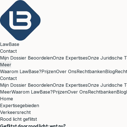
LawBase
Contact
Mijn Dossier Beoordelen
Onze Expertises
Onze Juridische T
Meer
Waarom LawBase?
Prijzen
Over Ons
Rechtbanken
Blog
Rech
Contact
Mijn Dossier Beoordelen
Onze Expertises
Onze Juridische T
Meer
Waarom LawBase?
Prijzen
Over Ons
Rechtbanken
Blog
Home
Expertisegebieden
Verkeersrecht
Rood licht geflitst
Geflitst door rood licht: wat nu?