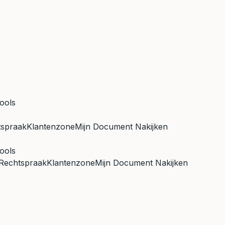
ools
tspraak
Klantenzone
Mijn Document Nakijken
ools
Rechtspraak
Klantenzone
Mijn Document Nakijken