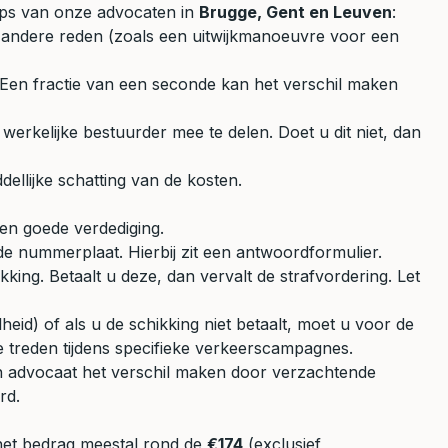
 tips van onze advocaten in
Brugge, Gent en Leuven
:
en andere reden (zoals een uitwijkmanoeuvre voor een
. Een fractie van een seconde kan het verschil maken
 werkelijke bestuurder mee te delen. Doet u dit niet, dan
ellijke schatting van de kosten.
een goede verdediging.
de nummerplaat. Hierbij zit een antwoordformulier.
king. Betaalt u deze, dan vervalt de strafvordering. Let
heid) of als u de schikking niet betaalt, moet u voor de
 treden tijdens specifieke verkeerscampagnes.
n advocaat het verschil maken door verzachtende
rd.
t het bedrag meestal rond de
€174
(exclusief