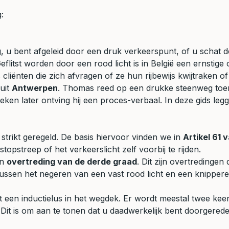
:
 u bent afgeleid door een druk verkeerspunt, of u schat de
. Geflitst worden door een rood licht is in België een erns
 cliënten die zich afvragen of ze hun rijbewijs kwijtraken
uit
Antwerpen
. Thomas reed op een drukke steenweg toe
weken later ontving hij een proces-verbaal. In deze gids le
strikt geregeld. De basis hiervoor vinden we in
Artikel 61
topstreep of het verkeerslicht zelf voorbij te rijden.
en
overtreding van de derde graad
. Dit zijn overtredingen
tussen het negeren van een vast rood licht en een knippere
 een inductielus in het wegdek. Er wordt meestal twee keer
it is om aan te tonen dat u daadwerkelijk bent doorgereden