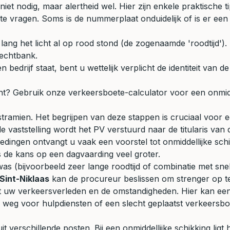
k niet nodig, maar alertheid wel. Hier zijn enkele praktische
 te vragen. Soms is de nummerplaat onduidelijk of is er e
ang het licht al op rood stond (de zogenaamde 'roodtijd')
rechtbank.
drijf staat, bent u wettelijk verplicht de identiteit van de
ent? Gebruik onze
verkeersboete-calculator
voor een onmidd
stramien. Het begrijpen van deze stappen is cruciaal voor 
 vaststelling wordt het PV verstuurd naar de titularis van 
ingen ontvangt u vaak een voorstel tot onmiddellijke schik
is de kans op een dagvaarding veel groter.
was (bijvoorbeeld zeer lange roodtijd of combinatie met snel
Sint-Niklaas
kan de procureur beslissen om strenger op te
 uw verkeersverleden en de omstandigheden. Hier kan ee
 weg voor hulpdiensten of een slecht geplaatst verkeersbo
it verschillende posten. Bij een onmiddellijke schikking lig