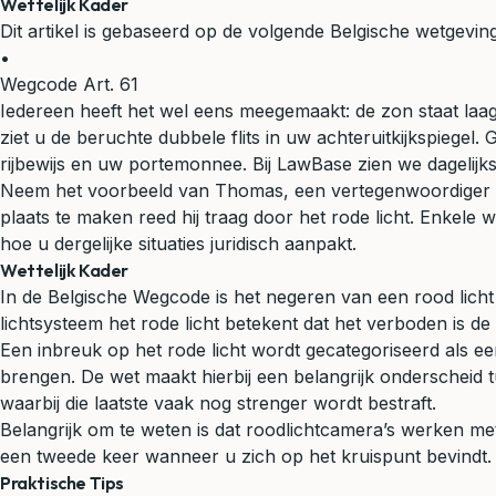
Wettelijk Kader
Dit artikel is gebaseerd op de volgende Belgische wetgeving
•
Wegcode Art. 61
Iedereen heeft het wel eens meegemaakt: de zon staat laag,
ziet u de beruchte dubbele flits in uw achteruitkijkspiegel
rijbewijs en uw portemonnee. Bij LawBase zien we dagelijks
Neem het voorbeeld van Thomas, een vertegenwoordiger 
plaats te maken reed hij traag door het rode licht. Enkele 
hoe u dergelijke situaties juridisch aanpakt.
Wettelijk Kader
In de Belgische Wegcode is het negeren van een rood licht 
lichtsysteem het rode licht betekent dat het verboden is de s
Een inbreuk op het rode licht wordt gecategoriseerd als e
brengen. De wet maakt hierbij een belangrijk onderscheid 
waarbij die laatste vaak nog strenger wordt bestraft.
Belangrijk om te weten is dat roodlichtcamera’s werken met
een tweede keer wanneer u zich op het kruispunt bevindt. D
Praktische Tips