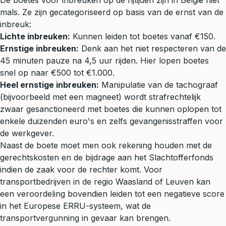
De boetes voor inbreuken op de rijtijden zijn in België niet
mals. Ze zijn gecategoriseerd op basis van de ernst van de
inbreuk:
Lichte inbreuken:
Kunnen leiden tot boetes vanaf €150.
Ernstige inbreuken:
Denk aan het niet respecteren van de
45 minuten pauze na 4,5 uur rijden. Hier lopen boetes
snel op naar €500 tot €1.000.
Heel ernstige inbreuken:
Manipulatie van de tachograaf
(bijvoorbeeld met een magneet) wordt strafrechtelijk
zwaar gesanctioneerd met boetes die kunnen oplopen tot
enkele duizenden euro's en zelfs gevangenisstraffen voor
de werkgever.
Naast de boete moet men ook rekening houden met de
gerechtskosten en de bijdrage aan het Slachtofferfonds
indien de zaak voor de rechter komt. Voor
transportbedrijven in de regio Waasland of Leuven kan
een veroordeling bovendien leiden tot een negatieve score
in het Europese ERRU-systeem, wat de
transportvergunning in gevaar kan brengen.