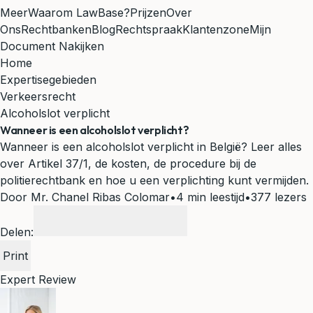
Meer
Waarom LawBase?
Prijzen
Over
Ons
Rechtbanken
Blog
Rechtspraak
Klantenzone
Mijn
Document Nakijken
Home
Expertisegebieden
Verkeersrecht
Alcoholslot verplicht
Wanneer is een alcoholslot verplicht?
Wanneer is een alcoholslot verplicht in België? Leer alles
over Artikel 37/1, de kosten, de procedure bij de
politierechtbank en hoe u een verplichting kunt vermijden.
Door Mr. Chanel Ribas Colomar
•
4 min leestijd
•
377 lezers
Delen:
Print
Expert Review