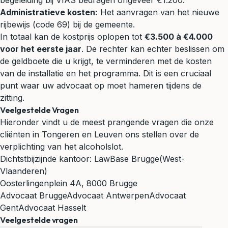
begeleiding bij VIAS bedragen ongeveer €1.200.
Administratieve kosten:
Het aanvragen van het nieuwe
rijbewijs (code 69) bij de gemeente.
In totaal kan de kostprijs oplopen tot
€3.500 à €4.000
voor het eerste jaar
. De rechter kan echter beslissen om
de geldboete die u krijgt, te verminderen met de kosten
van de installatie en het programma. Dit is een cruciaal
punt waar uw advocaat op moet hameren tijdens de
zitting.
Veelgestelde Vragen
Hieronder vindt u de meest prangende vragen die onze
cliënten in Tongeren en Leuven ons stellen over de
verplichting van het alcoholslot.
Dichtstbijzijnde kantoor:
LawBase Brugge
(West-
Vlaanderen)
Oosterlingenplein 4A, 8000 Brugge
Advocaat Brugge
Advocaat Antwerpen
Advocaat
Gent
Advocaat Hasselt
Veelgestelde vragen